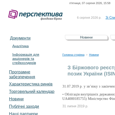
п'ятниця, 07 серпня 2026, 15:58
До Сп
4 серпня 2026 р.
відсоткова електронна 
Зі Сп
6 серпня 2026 р.
До Сп
5 серпня 2026 р.
UA4000239099)
Зі сп
5 серпня 2026 р.
Новини
Документи
UA4000232607)
До ув
5 серпня 2026 р.
Аналітика
Інформація для
До Сп
4 серпня 2026 р.
Головна сторінка
Новини
>
акціонерів та
відсоткова електронна 
стейкхолдерів
Зі Сп
6 серпня 2026 р.
З Біржового реєст
Програмне
позик України (ISI
забезпечення
Характеристика pинків
31.07.2019 р. у зв’язку з закінче
Торговельний календар
• Облігація внутрішніх державни
Новини
UA4000185755) Міністерство Фі
Публічні заходи
31 липня 2019 р.
Наші партнери