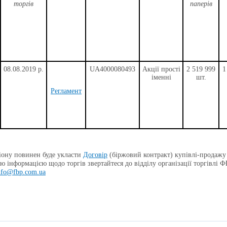
торгів
паперів
0
8
.08.2019 р.
UA4000080493
Акції прості
2
519
999
1
іменні
шт.
Регламент
ону повинен буде укласти
Договір
(біржовий контракт) купівлі-продажу
ю інформацією щодо торгів звертайтеся до відділу організації торгівлі
nfo@fbp.com.ua