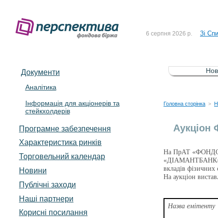
До Сп
4 серпня 2026 р.
Зі Сп
6 серпня 2026 р.
До Сп
5 серпня 2026 р.
Зі сп
5 серпня 2026 р.
Нов
Документи
До ув
5 серпня 2026 р.
Аналітика
Інформація для акціонерів та
До Сп
4 серпня 2026 р.
Головна сторінка
Н
>
стейкхолдерів
Зі Сп
6 серпня 2026 р.
Аукціон 
Програмне забезпечення
Характеристика pинків
На ПрАТ «ФОНД
Торговельний календар
«ДІАМАНТБАНК» т
вкладів фізичних 
Новини
На аукціон вистав
Публічні заходи
Наші партнери
Назва емітенту
Корисні посилання