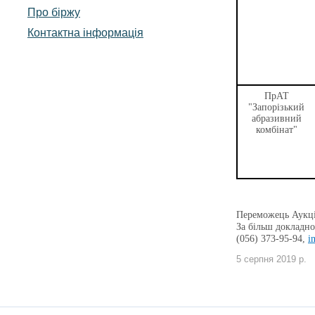
Про біржу
Контактна інформація
ПрАТ
"Запорізький
абразивний
комбінат"
Переможець Аукці
За більш докладно
(056) 373-95-94,
i
5 серпня 2019 р.