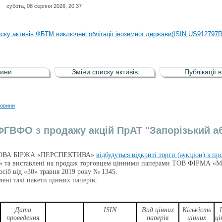
субота, 08 серпня 2026, 20:37
иску активів регульованого фондового ринку (РФР) включена Корпоративн
иску активів ФБТМ виключені облігації іноземної держави(ISIN US912797
иску активів РФР включені Облігація внутрішніх державних позик Україн
иску активів РФР виключені Облігація внутрішніх державних позик Україн
ини
Зміни списку активів
Публікації 
аги власників облігацій ISIN UA5000008459 серії В ТОВ"ФАСТФІНАНС"
иску активів регульованого фондового ринку (РФР) включена Корпоративн
овини
иску активів ФБТМ виключені облігації іноземної держави(ISIN US912797
ФГВФО з продажу акцій ПрАТ "Запорізький а
ОВА БІРЖА «ПЕРСПЕКТИВА»
відбудуться відкриті торги (аукціон) з п
а виставлені на продаж торговцем цінними паперами ТОВ ФІРМА «МО
осіб від «30» травня 2019 року № 1345.
лені такі пакети цінних паперів:
Дата
ISIN
Вид цінних
Кількість
проведення
паперів
цінних
ці