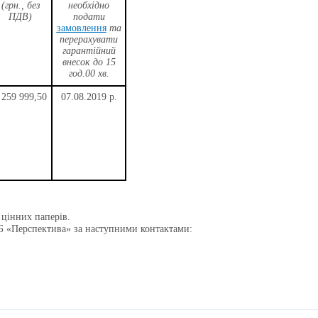
(грн., без
необхідно
ПДВ)
подати
замовлення
та
перерахувати
гарантійний
внесок до 15
год.00 хв.
259
999
,50
07
.0
8
.2019 р.
 цінних паперів.
 ФБ «Перспектива» за наступними контактами: