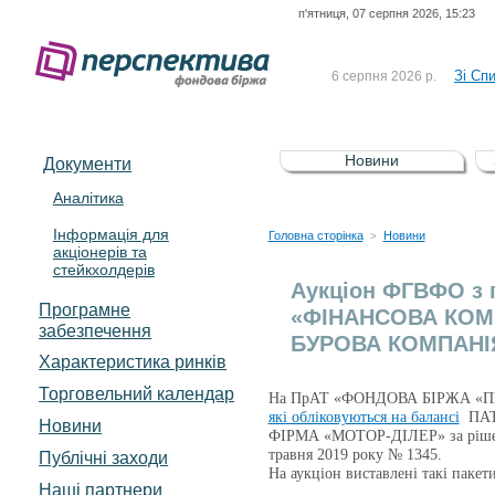
п'ятниця, 07 серпня 2026, 15:23
До Сп
4 серпня 2026 р.
відсоткова електронна 
Зі Сп
6 серпня 2026 р.
До Сп
5 серпня 2026 р.
UA4000239099)
Зі сп
5 серпня 2026 р.
Новини
Документи
UA4000232607)
До ув
5 серпня 2026 р.
Аналітика
Інформація для
До Сп
4 серпня 2026 р.
Головна сторінка
Новини
>
акціонерів та
відсоткова електронна 
стейкхолдерів
Зі Сп
6 серпня 2026 р.
Аукціон ФГВФО з 
Програмне
«ФІНАНСОВА КОМП
забезпечення
БУРОВА КОМПАНІ
Характеристика pинків
Торговельний календар
На ПрАТ «ФОНДОВА БІРЖА «
які обліковуються на балансі
ПАТ 
Новини
ФІРМА «МОТОР-ДІЛЕР» за рішення
травня 2019 року № 1345.
Публічні заходи
На аукціон виставлені такі пакет
Наші партнери