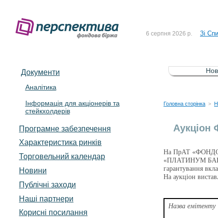
До Сп
4 серпня 2026 р.
Зі Сп
6 серпня 2026 р.
До Сп
5 серпня 2026 р.
Зі сп
5 серпня 2026 р.
Нов
Документи
До ув
5 серпня 2026 р.
Аналітика
Інформація для акціонерів та
До Сп
4 серпня 2026 р.
Головна сторінка
Н
>
стейкхолдерів
Зі Сп
6 серпня 2026 р.
Аукціон
Програмне забезпечення
Характеристика pинків
На ПрАТ «ФОНД
Торговельний календар
«ПЛАТИНУМ БАНК»
гарантування вкла
Новини
На аукціон вистав
Публічні заходи
Наші партнери
Назва емітенту
Корисні посилання