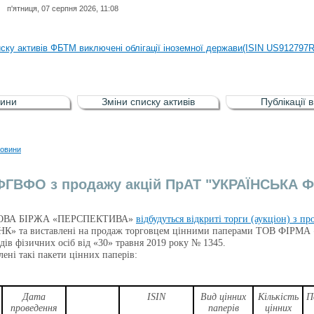
п'ятниця, 07 серпня 2026, 11:08
иску активів регульованого фондового ринку (РФР) включена Корпоративн
иску активів ФБТМ виключені облігації іноземної держави(ISIN US912797
иску активів РФР включені Облігація внутрішніх державних позик Україн
иску активів РФР виключені Облігація внутрішніх державних позик Україн
ини
Зміни списку активів
Публікації 
аги власників облігацій ISIN UA5000008459 серії В ТОВ"ФАСТФІНАНС"
иску активів регульованого фондового ринку (РФР) включена Корпоративн
овини
иску активів ФБТМ виключені облігації іноземної держави(ISIN US912797
 ФГВФО з продажу акцій ПрАТ "УКРАЇНСЬКА
ОВА БІРЖА «ПЕРСПЕКТИВА»
відбудуться відкриті торги (аукціон) з п
 та виставлені на продаж торговцем цінними паперами ТОВ ФІРМА 
дів фізичних осіб від «30» травня 2019 року № 1345.
лені такі пакети цінних паперів:
Дата
ISIN
Вид цінних
Кількість
П
проведення
паперів
цінних