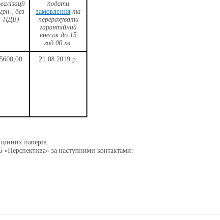
еалізації
подати
(грн., без
замовлення
та
ПДВ)
перерахувати
гарантійний
внесок до 15
год.00 хв.
56
00,00
21
.
08
.2019 р.
 цінних паперів.
 ФБ «Перспектива» за наступними контактами: