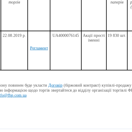
торгів
паперів
р
22
.08.2019 р.
UA4000076145
Акції прості
19 830 шт.
іменні
Регламент
ону повинен буде укласти
Договір
(біржовий контракт) купівлі-продажу
ю інформацією щодо торгів звертайтеся до відділу організації торгівлі
nfo@fbp.com.ua