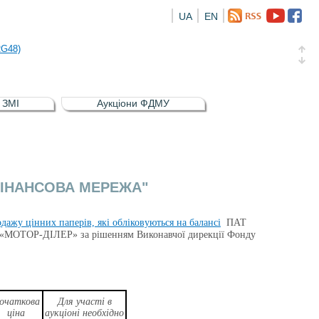
UA
EN
а облігація відсоткова електронна іменна (ISIN UA5000016726)
RG48)
и (ISIN UA4000239099)
и (ISIN UA4000232607)
в ЗМІ
Аукціони ФДМУ
а облігація відсоткова електронна іменна (ISIN UA5000016726)
RG48)
 ФІНАНСОВА МЕРЕЖА"
родажу цінних паперів, які обліковуються на балансі
ПАТ
«МОТОР-ДІЛЕР» за рішенням Виконавчої дирекції Фонду
очаткова
Для участі в
ціна
аукціоні необхідно