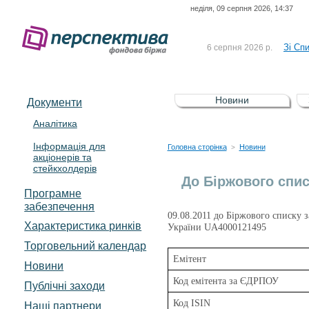
неділя, 09 серпня 2026, 14:37
До Сп
4 серпня 2026 р.
відсоткова електронна 
Зі Сп
6 серпня 2026 р.
До Сп
5 серпня 2026 р.
UA4000239099)
Зі сп
5 серпня 2026 р.
Новини
Документи
UA4000232607)
До ув
5 серпня 2026 р.
Аналітика
Інформація для
До Сп
4 серпня 2026 р.
Головна сторінка
Новини
>
акціонерів та
відсоткова електронна 
стейкхолдерів
Зі Сп
6 серпня 2026 р.
До Біржового спи
Програмне
забезпечення
09.08.2011 до Біржового списку з
Характеристика pинків
України UA4000121495
Торговельний календар
Емітент
Новини
Код емітента за ЄДРПОУ
Публічні заходи
Код ISIN
Наші партнери