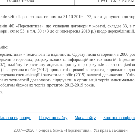
UA4000199244
ПРАТ "СК "САЛА
ленів ФБ «Перспектива»
станом на 31.10.2019 – 72, в т.ч. допущено до т
ленів ФБ «Перспектива», що укладали договори у жовтні, складає 33, в т
ри, сягає 53, в т.ч. 50 (
+3 до січня-вересня 2018 р.)
щодо держоблігацій
анію:
рспектива» - технології та надійність. Одразу після створення в 2006 ро
дженню торгових, розрахункових та інформаційних технологій. Біржа пе
07), надійну і ефективну модель клірингу та розрахунків через спеціаліз
1) і запустила в обіг (2012) процентні строкові контракти, впровадила д
струвала специфікації і запустила в обіг (2015) валютні деривативи. Уні
ових технологій дозволяють лідирувати в організації торгів максимальн
а обсягом біржових торгів протягом 2012-2019 років.
р.
итання-відповідь
Пошук по сайту
Мапа сайту
Контактна інфор
2007—2026 Фондова біржа «Перспектива». Усі права захищені.