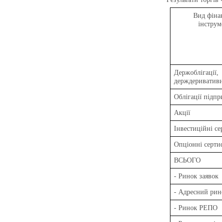
Вид фіна
інструм
Держоблігації,
держдериватив
Облігації підп
Акції
Інвестиційні се
Опціонні серти
ВСЬОГО
- Ринок заявок
- Адресний рин
- Ринок РЕПО