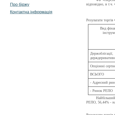
Про біржу
відповідно, в т.ч
Контактна інформація
Результати торгів
Вид фіна
інструм
Держоблігації,
держдериватив
Опціонні серти
ВСЬОГО
- Адресний рин
- Ринок РЕПО
Найбільший
РЕПО, 56,44% - н
Результати торгів