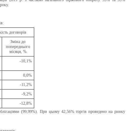
року.
ів:
кість договорів
Зміна до
попереднього
місяця, %
-10,1%
0,0%
-11,2%
-9,2%
-12,8%
облігаціями (99,99%). При цьому 42,56% торгів проведено на ринку
рументів: