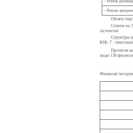
- Ринок розміщ
- Ринок аукціо
Обсяги торг
Станом на 
лістингові.
Структура в
КІФ, 7 - інвестиці
Протягом ж
щодо 130 фінансов
Фінансові інструм