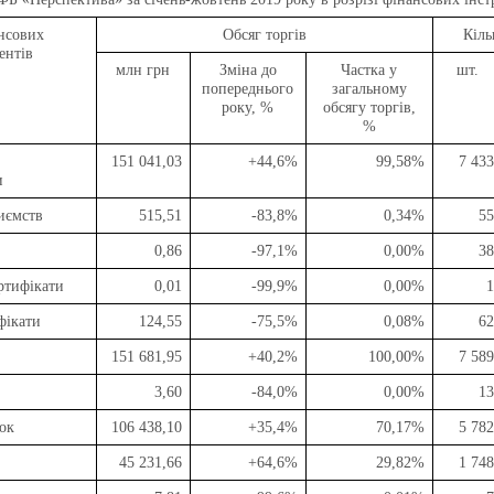
нсових
Обсяг торгів
Кіль
ентів
млн грн
Зміна до
Частка у
шт.
попереднього
загальному
року, %
обсягу торгів,
%
151 041,03
+44,6%
99,58%
7 433
и
риємств
515,51
-83,8%
0,34%
55
0,86
-97,1%
0,00%
38
ртифікати
0,01
-99,9%
0,00%
1
фікати
124,55
-75,5%
0,08%
62
151 681,95
+40,2
%
100,00%
7 589
3,60
-84,0%
0,00%
13
ок
106 438,10
+35,4%
70,17%
5 782
45 231,66
+64,6%
29,82%
1 748