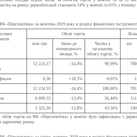
. частка на ринку держоблігацій становить 54% у жовтні та 61% з початку 
ФБ «Перспектива»
за жовтень 2019 року в розрізі фінансових інструмент
нсових
Обсяг торгів
Кіль
ентів
млн грн
Зміна до
Частка у
шт.
попереднього
загальному
місяця, %
обсягу торгів, %
12 224,17
-14,4%
99,99%
700
и
фікати
0,36
+18,5%
0,01%
1
12 224,53
-14,4%
100,00%
701
ок
6 899,33
-13,4%
56,44%
511
5 325,20
-15,8%
43,56%
190
 обсяг торгів на ФБ «Перспектива» у жовтні
було зафіксовано з держ
а адресному ринку.
ФБ «Перспектива»
за січень-
жовтень
2019 року в розрізі фінансових інст