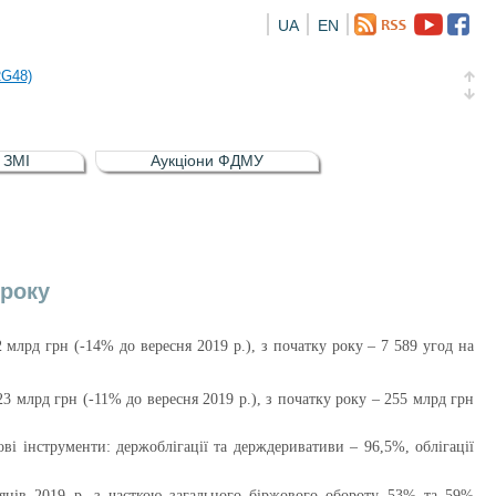
UA
EN
а облігація відсоткова електронна іменна (ISIN UA5000016726)
RG48)
и (ISIN UA4000239099)
и (ISIN UA4000232607)
в ЗМІ
Аукціони ФДМУ
а облігація відсоткова електронна іменна (ISIN UA5000016726)
RG48)
 року
млрд грн (-14% до вересня 2019 р.), з початку року – 7 589 угод на
3 млрд грн (-11% до вересня 2019 р.), з початку року – 255 млрд грн
ві інструменти: держоблігації та держдеривативи – 96,5%, облігації
сяців 2019 р. з часткою загального біржового обороту 53% та 59%