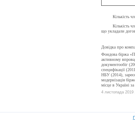
Кількість ч
Кількість ч
що укладали догово
Довідка про комп
Фондова біржа «Пе
активному впрова
документообіг (20
специфікації (201
НБУ (2014), зареє
модернізація бірж
місце в Україні з
4 листопада 2019 
П