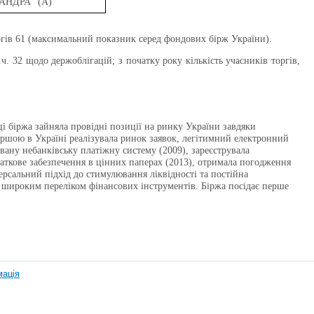
МАНДРА"
(A)
оргів 61 (максимальний показник серед фондових бірж України).
.ч. 32 щодо держоблігацій
; з
початку року кількість учасників торгів,
.
ці біржа зайняла провідні позиції на ринку України завдяки
ршою в Україні реалізувала ринок заявок, легітимний електронний
овану небанківську платіжну систему (2009), зареєструвала
одаткове забезпечення в цінних паперах (2013), отримала погодження
версальний підхід до стимулювання ліквідності та постійна
о широким переліком фінансових інструментів. Біржа посідає перше
мація