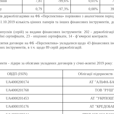
ення
7,81
-99,6%
0,01%
7
ну
0,79
-97,3%
0,00%
39
ів держоблігаціями на ФБ «Перспектива» порівняно з аналогічним період
31.10.2019
кількість цінних паперів та інших фінансових інструментів,
ипусків (серій) за видами фінансових інструментів: 202 - держоблігації 
йні сертифікати, 23 - опціонні сертифікати, 14 - ф’ючерсні контракти.
овтня договори на
ФБ «Перспектива»
укладалися щодо 43 фінансових ін
их інструментів, в т.ч. щодо
89 серій держоблігацій
.
енти - лідери за обсягами укладених договорів у січні-жовтні 2019 року:
ОВДП (ISIN)
Облігації
підприємств
UA4000200174
АТ "АЛЬФА-Б
UA4000201768
ТОВ "РУШ
UA4000201453
АТ "УКРПОШ
UA4000195176
АТ "КРЕДОБА