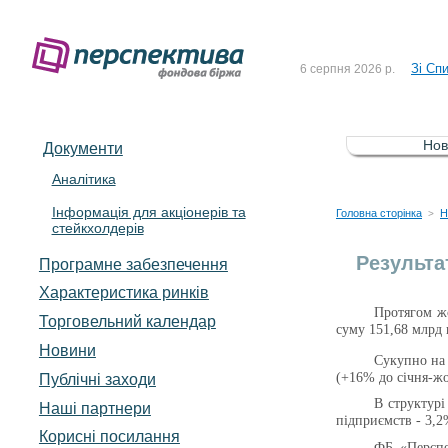
До Сп
4 серпня 2026 р.
Зі Сп
6 серпня 2026 р.
До Сп
5 серпня 2026 р.
Зі сп
5 серпня 2026 р.
Нов
Документи
До ув
5 серпня 2026 р.
Аналітика
Інформація для акціонерів та
До Сп
4 серпня 2026 р.
Головна сторінка
Н
>
стейкхолдерів
Зі Сп
6 серпня 2026 р.
Результа
Програмне забезпечення
Характеристика pинків
Протягом ж
Торговельний календар
суму 151,68 млрд 
Новини
Сукупно на 
(+16% до січня-жо
Публічні заходи
В структурі
Наші партнери
підприємств - 3,2%
Корисні посилання
ФБ «Перспе