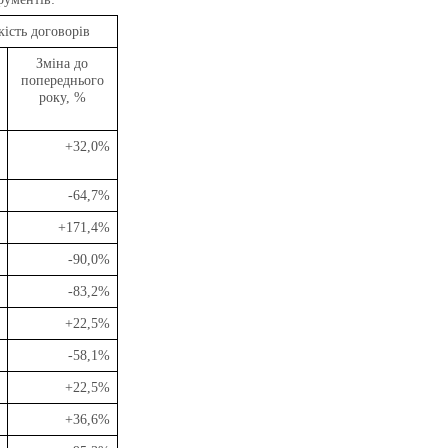
кість договорів
Зміна до
попереднього
року, %
+32,0%
-64,7%
+171,4%
-90,0%
-83,2%
+22,5%
-58,1%
+22,5%
+36,6%