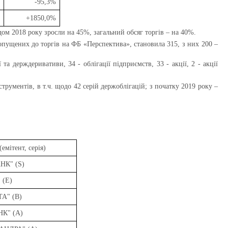
-95,3%
+1850,0%
ом 2018 року зросли на 45%, загальний обсяг торгів – на 40%.
 допущених до торгів на ФБ «Перспектива»,
становила 315, з них 200 –
та держдеривативи, 34 - облігації підприємств, 33 - акції, 2 - акції
струментів,
в т.ч. щодо 42 серій держоблігацій
; з початку 2019 року –
(
е
м
і
тент, сер
і
я)
АНК"
(
S)
"
(E)
ТА"
(B)
НК"
(A)