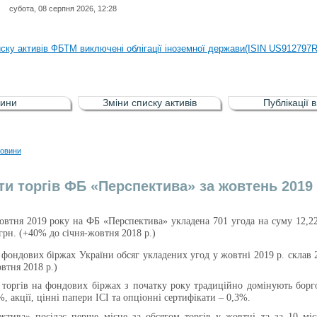
субота, 08 серпня 2026, 12:28
иску активів регульованого фондового ринку (РФР) включена Корпоративн
иску активів ФБТМ виключені облігації іноземної держави(ISIN US912797
иску активів РФР включені Облігація внутрішніх державних позик Україн
иску активів РФР виключені Облігація внутрішніх державних позик Україн
ини
Зміни списку активів
Публікації 
аги власників облігацій ISIN UA5000008459 серії В ТОВ"ФАСТФІНАНС"
иску активів регульованого фондового ринку (РФР) включена Корпоративн
овини
иску активів ФБТМ виключені облігації іноземної держави(ISIN US912797
ти торгів ФБ «Перспектива» за жовтень 2019
овтня 2019
року на ФБ «Перспектива» укладена 701 угода на суму 12,22 
грн. (+40% до січня-жовтня 2018 р.)
фондових біржах України обсяг укладених угод у жовтні 2019 р. склав 2
втня 2018 р.)
 торгів на фондових біржах з початку року традиційно домінують борго
, акції, цінні папери ІСІ та опціонні сертифікати – 0,3%.
ктива» посідає перше місце за обсягом торгів
у жовтні та
за 10 мі