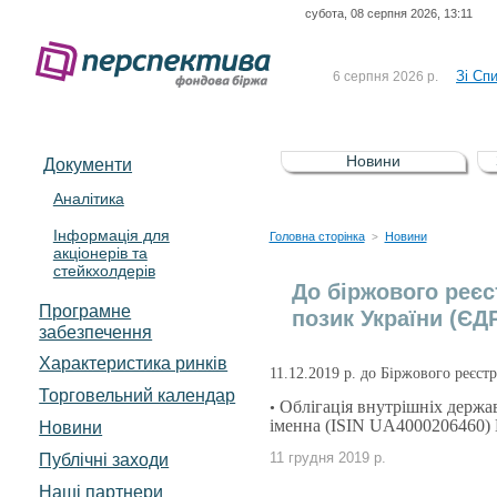
субота, 08 серпня 2026, 13:11
До Сп
4 серпня 2026 р.
відсоткова електронна 
Зі Сп
6 серпня 2026 р.
До Сп
5 серпня 2026 р.
UA4000239099)
Зі сп
5 серпня 2026 р.
Новини
Документи
UA4000232607)
До ув
5 серпня 2026 р.
Аналітика
Інформація для
До Сп
4 серпня 2026 р.
Головна сторінка
Новини
>
акціонерів та
відсоткова електронна 
стейкхолдерів
Зі Сп
6 серпня 2026 р.
До біржового реєс
Програмне
позик України (ЄД
забезпечення
Характеристика pинків
11.12.2019 р. до Біржового реєст
Торговельний календар
Облігація внутрішніх держа
•
іменна (ISIN UA4000206460)
Новини
Публічні заходи
11 грудня 2019 р.
Наші партнери