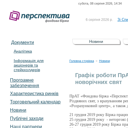
субота, 08 серпня 2026, 14:34
До Сп
4 серпня 2026 р.
відсоткова електронна 
Зі Сп
6 серпня 2026 р.
До Сп
5 серпня 2026 р.
UA4000239099)
Зі сп
5 серпня 2026 р.
Новини
Документи
UA4000232607)
До ув
5 серпня 2026 р.
Аналітика
Інформація для
До Сп
4 серпня 2026 р.
Головна сторінка
Новини
>
акціонерів та
відсоткова електронна 
стейкхолдерів
Зі Сп
6 серпня 2026 р.
Графік роботи ПрА
Програмне
новорічних свят
забезпечення
Характеристика pинків
ПрАТ «Фондова біржа «Перспектив
Різдвяних свят, з врахуванням р
Торговельний календар
«Розрахунковий центр», а також
Новини
21 грудня 2019 року Біржа працю
Публічні заходи
25 грудня 2019 року - неторгові (
26-27 грудня 2019 року Біржа пр
Наші партнери