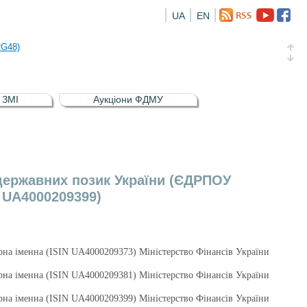
UA
EN
а облігація відсоткова електронна іменна (ISIN UA5000016726)
RG48)
и (ISIN UA4000239099)
и (ISIN UA4000232607)
в ЗМІ
Аукціони ФДМУ
а облігація відсоткова електронна іменна (ISIN UA5000016726)
RG48)
 державних позик України (ЄДРПОУ
N UA4000209399)
рна іменна (ISIN UA4000209373) Міністерство Фінансів України
рна іменна (ISIN UA4000209381) Міністерство Фінансів України
рна іменна (ISIN UA4000209399) Міністерство Фінансів України