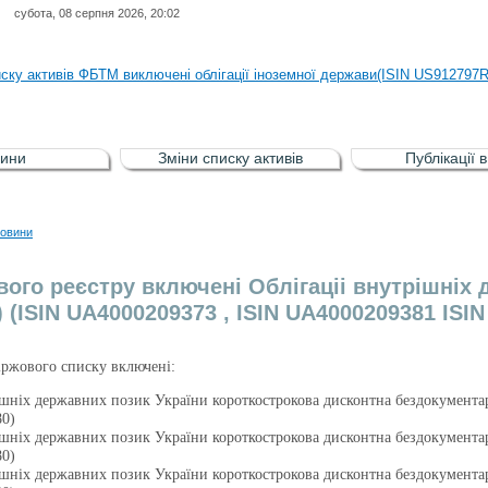
субота, 08 серпня 2026, 20:02
иску активів регульованого фондового ринку (РФР) включена Корпоративн
иску активів ФБТМ виключені облігації іноземної держави(ISIN US912797
иску активів РФР включені Облігація внутрішніх державних позик Україн
иску активів РФР виключені Облігація внутрішніх державних позик Україн
ини
Зміни списку активів
Публікації 
аги власників облігацій ISIN UA5000008459 серії В ТОВ"ФАСТФІНАНС"
иску активів регульованого фондового ринку (РФР) включена Корпоративн
овини
иску активів ФБТМ виключені облігації іноземної держави(ISIN US912797
вого реєстру включені Облігаціі внутрішніх
) (ISIN UA4000209373 , ISIN UA4000209381 ISI
Біржового списку включені:
ішніх державних позик України короткострокова дисконтна бездокумента
0)
ішніх державних позик України короткострокова дисконтна бездокумента
0)
ішніх державних позик України короткострокова дисконтна бездокумента