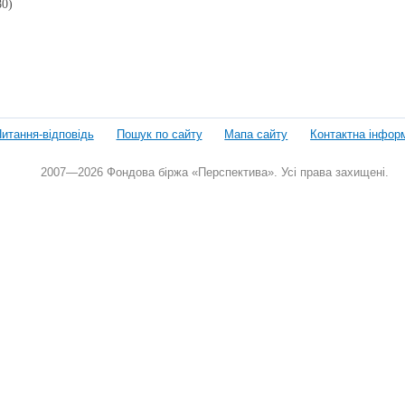
0)
итання-відповідь
Пошук по сайту
Мапа сайту
Контактна інфор
2007—2026 Фондова біржа «Перспектива». Усі права захищені.