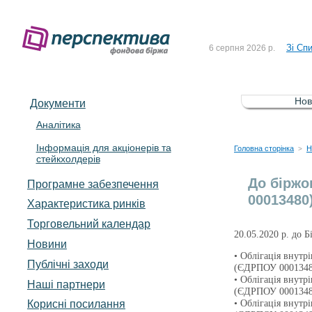
До Сп
4 серпня 2026 р.
Зі Сп
6 серпня 2026 р.
До Сп
5 серпня 2026 р.
Зі сп
5 серпня 2026 р.
Нов
Документи
До ув
5 серпня 2026 р.
Аналітика
Інформація для акціонерів та
До Сп
4 серпня 2026 р.
Головна сторінка
Н
>
стейкхолдерів
Зі Сп
6 серпня 2026 р.
До біржо
Програмне забезпечення
00013480
Характеристика pинків
Торговельний календар
20.05.2020 р. до 
Новини
• Облігація внутр
Публічні заходи
(ЄДРПОУ 0001348
• Облігація внутр
Наші партнери
(ЄДРПОУ 0001348
Корисні посилання
• Облігація внутр