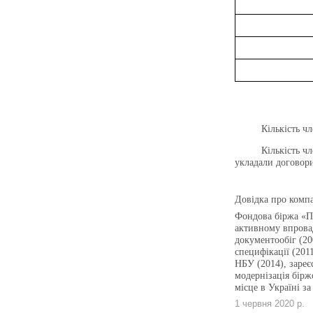
Кількість ч
Кількість ч
укладали договори
Довідка про комп
Фондова біржа «Пе
активному впрова
документообіг (20
специфікації (201
НБУ (2014), зареє
модернізація бірж
місце в Україні з
1 червня 2020 р.