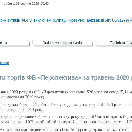
субота, 08 серпня 2026, 20:49
иску активів регульованого фондового ринку (РФР) включена Корпоративн
иску активів ФБТМ виключені облігації іноземної держави(ISIN US912797
иску активів РФР включені Облігація внутрішніх державних позик Україн
иску активів РФР виключені Облігація внутрішніх державних позик Україн
ини
Зміни списку активів
Публікації 
аги власників облігацій ISIN UA5000008459 серії В ТОВ"ФАСТФІНАНС"
иску активів регульованого фондового ринку (РФР) включена Корпоративн
овини
иску активів ФБТМ виключені облігації іноземної держави(ISIN US912797
ти торгів ФБ «Перспектива» за травень 2020 
равня 2020 року на ФБ «Перспектива» укладено
528
угод на суму 15,11 м
 січня-травня 2019 року).
фондових біржах України обсяг укладених угод у травні 2020 р. склав 
січень-травень 2019 року).
 торгів на фондових біржах з початку року традиційно домінують борго
ських позик - 0,5%, акції, цінні папери ІСІ та опціонні сертифікати – 0,
ктива» посідає перше місце за обсягом торгів
у травні та
за 5 міся