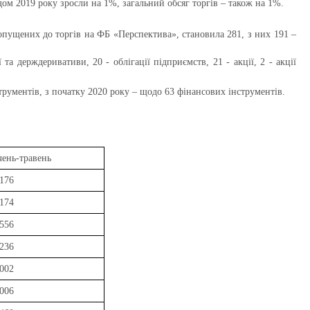
ом 2019 року зросли на 1%, загальний обсяг торгів – також на 1%.
 допущених до торгів на ФБ «Перспектива»,
становила 281, з них 191 –
та держдеривативи, 20 - облігації підприємств, 21 - акції, 2 - акції
рументів, з початку 2020 року – щодо 63 фінансових інструментів.
чень-травень
176
174
556
236
002
006