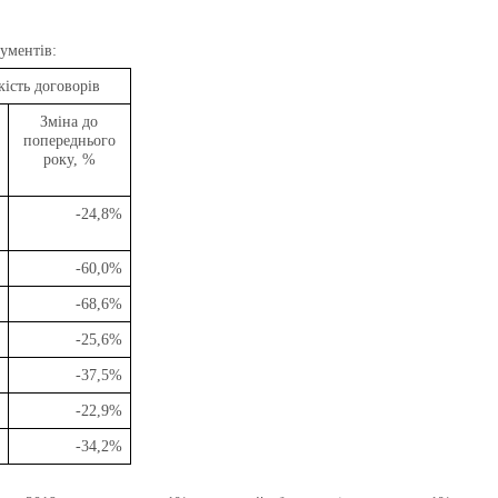
рументів:
кість договорів
Зміна до
попереднього
року, %
-24,8%
-60,0%
-68,6%
-25,6%
-37,5%
-22,9%
-34,2%