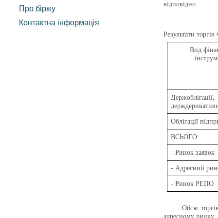
відповідно.
Про біржу
Контактна інформація
Результати торгів
Вид фіна
інструм
Держоблігації,
держдериватив
Облігації підп
ВСЬОГО
- Ринок заявок
- Адресний рин
- Ринок РЕПО
Обсяг торгі
адресному ринку.