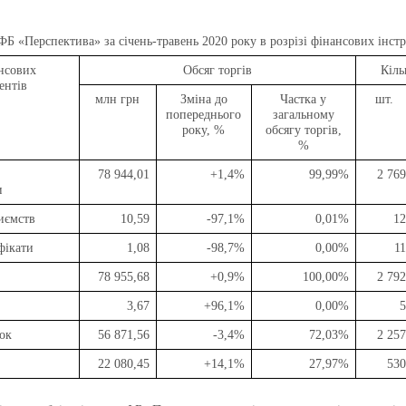
ФБ «Перспектива»
за січень-травень 2020 року в розрізі фінансових інст
нсових
Обсяг торгів
Кіль
ентів
млн грн
Зміна до
Частка у
шт.
попереднього
загальному
року, %
обсягу торгів,
%
78 944,01
+1,4%
99,99%
2 769
и
риємств
10,59
-97,1%
0,01%
12
фікати
1,08
-98,7%
0,00%
11
78 955,68
+0,9%
100,00%
2 792
3,67
+96,1%
0,00%
5
ок
56 871,56
-3,4%
72,03%
2 257
22 080,45
+14,1%
27,97%
530