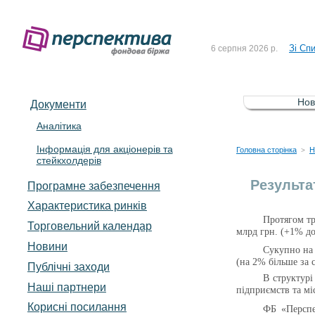
До Сп
4 серпня 2026 р.
Зі Сп
6 серпня 2026 р.
До Сп
5 серпня 2026 р.
Зі сп
5 серпня 2026 р.
Нов
Документи
До ув
5 серпня 2026 р.
Аналітика
Інформація для акціонерів та
До Сп
4 серпня 2026 р.
Головна сторінка
Н
>
стейкхолдерів
Зі Сп
6 серпня 2026 р.
Результа
Програмне забезпечення
Характеристика pинків
Протягом т
Торговельний календар
млрд грн. (+1% до
Новини
Сукупно на 
(на 2% більше за 
Публічні заходи
В структурі
Наші партнери
підприємств та мі
Корисні посилання
ФБ «Перспе