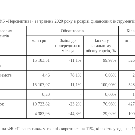
ФБ «Перспектива»
за травень 2020 року в розрізі фінансових інструменті
нсових
Обсяг торгів
Кіль
ентів
млн грн
Зміна до
Частка у
шт.
попереднього
загальному
місяця
обсягу торгів, %
15 103,51
-11,1%
99,97%
526
и
риємств
4,46
+78,1%
0,03%
2
15 107,97
-11,1%
100,00%
528
0,20
-
0,00%
1
ок
10 723,82
-23,2%
70,98%
427
4 383,95
+44,3%
29,02%
100
в на ФБ «Перспектива» у травні
скоротився на 11%, кількість угод – на