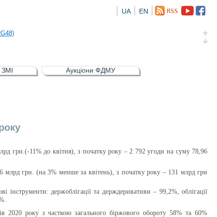
UA
EN
а облігація відсоткова електронна іменна (ISIN UA5000016726)
RG48)
и (ISIN UA4000239099)
и (ISIN UA4000232607)
в ЗМІ
Аукціони ФДМУ
а облігація відсоткова електронна іменна (ISIN UA5000016726)
RG48)
року
лрд грн.(-11% до квітня)
, з початку року – 2 792 угоди на суму 78,96
26 млрд грн.
(на 3% менше за квітень)
, з початку року – 131 млрд грн
ві інструменти: держоблігації та держдеривативи – 99,2%, облігації
3%.
ців 2020 року з часткою загального біржового обороту 58% та 60%