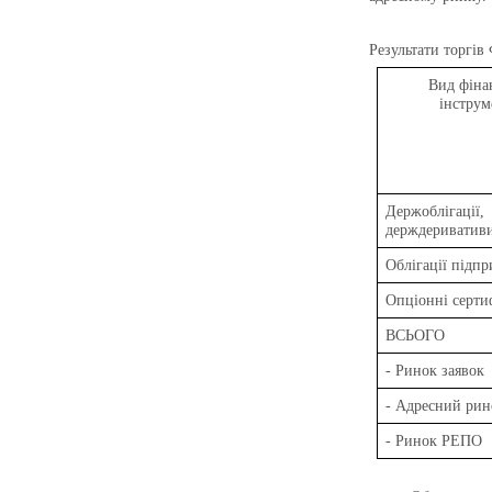
Результати торгів
Вид фіна
інструм
Держоблігації,
держдериватив
Облігації підп
Опціонні серти
ВСЬОГО
- Ринок заявок
- Адресний рин
- Ринок РЕПО