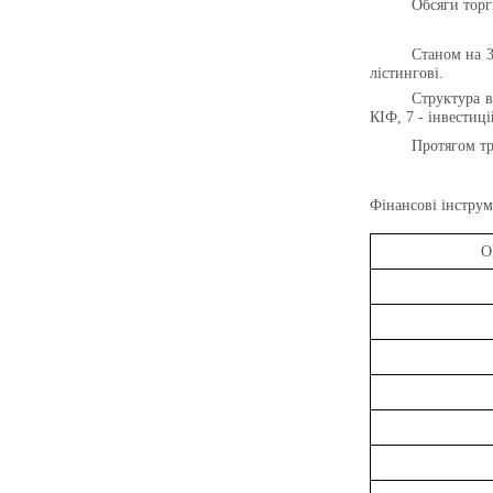
Обсяги торг
Станом на 
лістингові.
Структура в
КІФ, 7 - інвестиці
Протягом т
Фінансові інструм
О