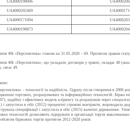
UA4000198006
UA4000206
UA4000202469
UA4000171
UA4000171094
UA4000203
UA4000198873
UA4000204
ленів ФБ «Перспектива»
станом на 31.05.2020 – 69. Протягом травня ста
ленів ФБ «Перспектива», що укладали договори у травні, складає 40
(ана
, сягає 49.
анію:
рспектива» - технології та надійність. Одразу після створення в 2006 ро
дженню торгових, розрахункових та інформаційних технологій. Біржа пе
07), надійну і ефективну модель клірингу та розрахунків через спеціаліз
1) і запустила в обіг (2012) процентні строкові контракти, впровадила д
струвала специфікації і запустила в обіг (2015) валютні деривативи. Уні
ових технологій дозволяють лідирувати в організації торгів максимальн
а обсягом біржових торгів протягом 2012-2020 років.