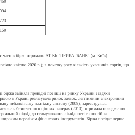
460
094
723
150
тус членів біржі отримано АТ КБ "ПРИВАТБАНК" (м. Київ).
логічно квітню 2020 р.); з
початку року кількість учасників торгів, що
ці біржа зайняла провідні позиції на ринку України завдяки
ршою в Україні реалізувала ринок заявок, легітимний електронний
овану небанківську платіжну систему (2009), зареєструвала
одаткове забезпечення в цінних паперах (2013), отримала погодження
версальний підхід до стимулювання ліквідності та постійна
о широким переліком фінансових інструментів. Біржа посідає перше