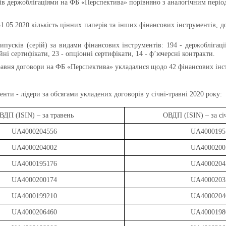
ів держоблігаціями на ФБ «Перспектива» порівняно з аналогічним період
31.05.2020
кількість цінних паперів та інших фінансових інструментів,
ипусків (серій) за видами фінансових інструментів: 194 - держоблігації 
йні сертифікати, 23 - опціонні сертифікати, 14 - ф’ючерсні контракти.
равня договори на
ФБ «Перспектива»
укладалися щодо 42 фінансових інст
енти - лідери за обсягами укладених договорів у січні-травні 2020 року:
ВДП (ISIN) – за травень
ОВДП (ISIN) – за сі
UA4000204556
UA4000195
UA4000204002
UA4000200
UA4000195176
UA4000204
UA4000200174
UA4000203
UA4000199210
UA4000204
UA4000206460
UA4000198