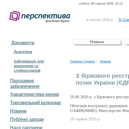
субота, 08 серпня 2026, 10:13
До Сп
4 серпня 2026 р.
відсоткова електронна 
Зі Сп
6 серпня 2026 р.
До Сп
5 серпня 2026 р.
UA4000239099)
Зі сп
5 серпня 2026 р.
Новини
Документи
UA4000232607)
До ув
5 серпня 2026 р.
Аналітика
Інформація для
До Сп
4 серпня 2026 р.
Головна сторінка
Новини
>
акціонерів та
відсоткова електронна 
стейкхолдерів
Зі Сп
6 серпня 2026 р.
З біржового реєст
Програмне
позик України (ЄД
забезпечення
Характеристика pинків
18.06.2020 р. з Біржового реєстр
Торговельний календар
Облігація внутрішніх державних 
Новини
UA4000208482) Міністерство Фі
Публічні заходи
18 червня 2020 р.
Наші партнери