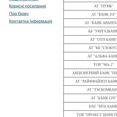
Корисні посилання
АТ "ПУМБ"
Про біржу
АТ "БАНК 3/4"
Контактна інформація
АТ "БАНК АВАНГА
АБ "УКРГАЗБАН
АТ "ОТП БАНК
АТ "КБ "ГЛОБУС
АТ "АЛЬФА-БАН
ТОВ "МА-2"
АКЦІОНЕРНИЙ БАНК "ПІ
АТ "РАЙФФАЙЗЕН БАНК
АТ "ТАСКОМБАН
АТ "БАНК СІЧ"
ПАТ "МТБ БАНК
ТОВ "ПРОФІ-Т ЦІННІ 