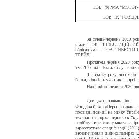
ТОВ "ФІРМА "МОТОР-
ТОВ "ІК "ГОВЕРЛ
За січень-червень 2020 ро
стали ТОВ "ІНВЕСТИЦІЙНИЙ
облігаціями - ТОВ "ІНВЕСТ
ТРЕЙД".
Протягом червня 2020 рок
т.ч. 26 банків. Кількість учасник
З початку року договори 
банка; кількість учасників торгів
Наприкінці червня 2020 рок
Довідка про компанію:
Фондова біржа «Перспектива» - те
провідні позиції на ринку Укра
технологій. Біржа першою в Укра
надійну і ефективну модель кліри
зареєструвала специфікації (2011)
забезпечення в цінних паперах (2
обіг (2015) валютні деривативи. 