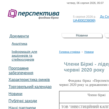
четвер, 06 серпня 2026, 05:07
Рішен
4 серпня 2026 р.
До Сп
5 серпня 2026 р.
UA4000239099)
Зі сп
5 серпня 2026 р.
UA4000232607)
До ув
5 серпня 2026 р.
Новини
Документи
До Сп
4 серпня 2026 р.
Аналітика
відсоткова електронна 
Інформація для
Рішен
4 серпня 2026 р.
Головна сторінка
Новини
>
акціонерів та
стейкхолдерів
До Сп
5 серпня 2026 р.
Члени Біржі - ліде
UA4000239099)
Програмне
червні 2020 року
забезпечення
Характеристика pинків
Фондова біржа «Перспектив
червні 2020 року за державними 
Торговельний календар
Новини
Члени біржі
Публічні заходи
ТОВ "ІНВЕСТИЦІЙНИЙ КАПІ
Наші партнери