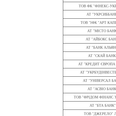
ТОВ ФК "ФІНЕКС-УК
АТ "УКРСИББАН
ТОВ "ІФК "АРТ КАП
АТ "МІСТО БАН
АТ "АЙБОКС БАН
АТ "БАНК АЛЬЯН
АТ "СКАЙ БАНК
АТ "КРЕДИТ ЄВРОПА
АТ "УКРБУДІНВЕСТ
АТ "УНІВЕРСАЛ Б
АТ "АСВІО БАНК
ТОВ "ФРІДОМ ФІНАНС 
АТ "БТА БАНК"
ТОВ "ДЖЕРЕЛО" 