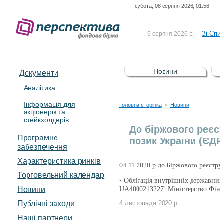
субота, 08 серпня 2026, 01:56
До Сп
4 серпня 2026 р.
відсоткова електронна 
Зі Сп
6 серпня 2026 р.
До Сп
5 серпня 2026 р.
UA4000239099)
Зі сп
5 серпня 2026 р.
Новини
Документи
UA4000232607)
До ув
5 серпня 2026 р.
Аналітика
Інформація для
До Сп
4 серпня 2026 р.
Головна сторінка
Новини
>
акціонерів та
відсоткова електронна 
стейкхолдерів
Зі Сп
6 серпня 2026 р.
До біржового реєс
Програмне
позик України (ЄД
забезпечення
Характеристика pинків
04.11.2020 р.до Біржового реєстр
Торговельний календар
• Облігація внутрішніх державни
Новини
UA4000213227) Міністерство Фі
Публічні заходи
4 листопада 2020 р.
Наші партнери