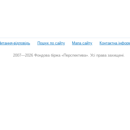
итання-відповідь
Пошук по сайту
Мапа сайту
Контактна інфор
2007—2026 Фондова біржа «Перспектива». Усі права захищені.