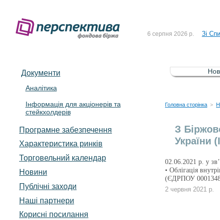
До Сп
4 серпня 2026 р.
Зі Сп
6 серпня 2026 р.
До Сп
5 серпня 2026 р.
Зі сп
5 серпня 2026 р.
Нов
Документи
До ув
5 серпня 2026 р.
Аналітика
Інформація для акціонерів та
До Сп
4 серпня 2026 р.
Головна сторінка
Н
>
стейкхолдерів
Зі Сп
6 серпня 2026 р.
З Біржов
Програмне забезпечення
України 
Характеристика pинків
Торговельний календар
02.06.2021 р. у з
• Облігація внутр
Новини
(ЄДРПОУ 0001348
Публічні заходи
2 червня 2021 р.
Наші партнери
Корисні посилання