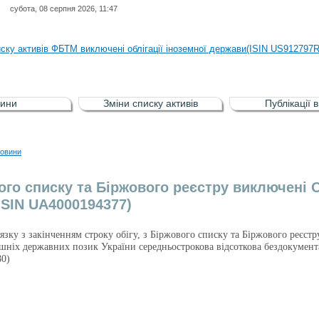
субота, 08 серпня 2026, 11:47
иску активів регульованого фондового ринку (РФР) включена Корпоративн
иску активів ФБТМ виключені облігації іноземної держави(ISIN US912797
иску активів РФР включені Облігація внутрішніх державних позик Україн
иску активів РФР виключені Облігація внутрішніх державних позик Україн
ини
Зміни списку активів
Публікації 
аги власників облігацій ISIN UA5000008459 серії В ТОВ"ФАСТФІНАНС"
иску активів регульованого фондового ринку (РФР) включена Корпоративн
овини
иску активів ФБТМ виключені облігації іноземної держави(ISIN US912797
ого списку та Біржового реєстру виключені О
(ISIN UA4000194377)
в’язку з закінченням строку обігу, з Біржового списку та Біржового реєст
ішніх державних позик України середньострокова відсоткова бездокумен
0)