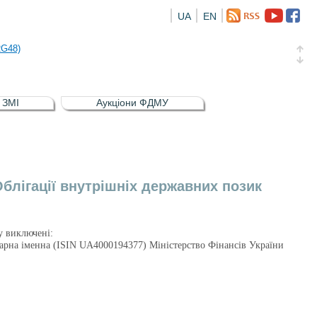
UA
EN
а облігація відсоткова електронна іменна (ISIN UA5000016726)
RG48)
и (ISIN UA4000239099)
и (ISIN UA4000232607)
в ЗМІ
Аукціони ФДМУ
а облігація відсоткова електронна іменна (ISIN UA5000016726)
RG48)
блігації внутрішніх державних позик
ру виключені:
тарна іменна (ISIN UA4000194377) Міністерство Фінансів України