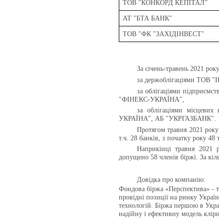
ТОВ "КОНКОРД КЕПІТАЛ"
АТ "БТА БАНК"
ТОВ "ФК "ЗАХІДІНВЕСТ"
За січень-травень 2021 рок
за держоблігаціями ТОВ
за облігаціями підприє
"ФІНЕКС-УКРАЇНА",
за облігаціями місцев
УКРАЇНА", АБ "УКРГАЗБАНК".
Протягом травня 2021 року
т.ч. 28 банків, з початку року 48 
Наприкінці травня 2021 р
допущено 58 членів біржі. За кі
Довідка про компанію:
Фондова біржа «Перспектива» - те
провідні позиції на ринку Укра
технологій. Біржа першою в Укра
надійну і ефективну модель кліри