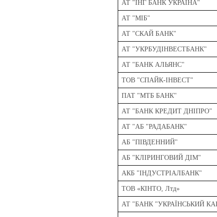
АТ "ІНГ БАНК УКРАЇНА"
АТ "МІБ"
АТ "СКАЙ БАНК"
АТ "УКРБУДІНВЕСТБАНК"
АТ "БАНК АЛЬЯНС"
ТОВ "СПАЙК-ІНВЕСТ"
ПАТ "МТБ БАНК"
АТ "БАНК КРЕДИТ ДНІПРО"
АТ "АБ "РАДАБАНК"
АБ "ПІВДЕННИЙ"
АБ "КЛІРИНГОВИЙ ДІМ"
АКБ "IНДУСТРIАЛБАНК"
ТОВ «КІНТО, Лтд»
АТ "БАНК "УКРАЇНСЬКИЙ КА