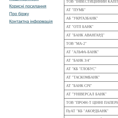
ТОВ "ІНВЕСТИЦІЙНИЙ КАПІ
Корисні посилання
АТ "ПУМБ"
Про біржу
АБ "УКРГАЗБАНК"
Контактна інформація
АТ "ОТП БАНК"
АТ "БАНК АВАНГАРД"
ТОВ "МА-2"
АТ "АЛЬФА-БАНК"
АТ "БАНК 3/4"
АТ "КБ "ГЛОБУС"
АТ "ТАСКОМБАНК"
АТ "БАНК СІЧ"
АТ "УНІВЕРСАЛ БАНК"
ТОВ "ПРОФІ-Т ЦІННІ ПАПЕР
ПуАТ "КБ "АКОРДБАНК"