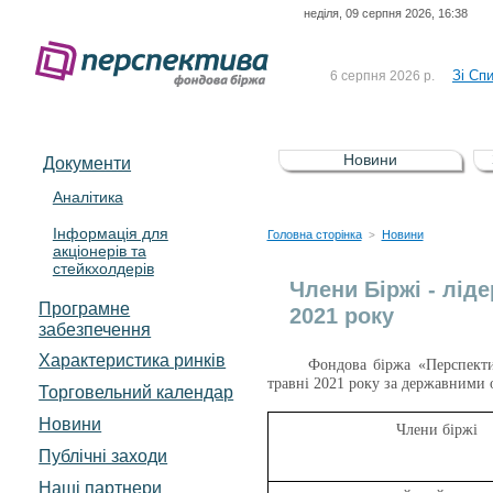
неділя, 09 серпня 2026, 16:38
До Сп
4 серпня 2026 р.
відсоткова електронна 
Зі Сп
6 серпня 2026 р.
До Сп
5 серпня 2026 р.
UA4000239099)
Зі сп
5 серпня 2026 р.
Новини
Документи
UA4000232607)
До ув
5 серпня 2026 р.
Аналітика
Інформація для
До Сп
4 серпня 2026 р.
Головна сторінка
Новини
>
акціонерів та
відсоткова електронна 
стейкхолдерів
Зі Сп
6 серпня 2026 р.
Члени Біржі - ліде
Програмне
2021 року
забезпечення
Характеристика pинків
Фондова біржа «Перспектив
травні 2021 року за державними 
Торговельний календар
Новини
Члени біржі
Публічні заходи
Наші партнери