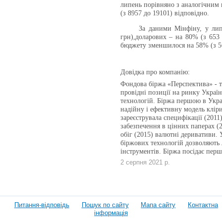
липень порівняно з аналогічним 
(з 8957 до 19101) відповідно.
За даними Мінфіну, у лип
грн),доларових – на 80% (з 653 
бюджету зменшилося на 58% (з 56
Довідка про компанію:
Фондова біржа «Перспектива» - те
провідні позиції на ринку Укра
технологій. Біржа першою в Укра
надійну і ефективну модель кліри
зареєструвала специфікації (2011)
забезпечення в цінних паперах (2
обіг (2015) валютні деривативи. 
біржових технологій дозволяють 
інструментів. Біржа посідає перш
2 серпня 2021 р.
Питання-відповідь
Пошук по сайту
Мапа сайту
Контактна
інформація