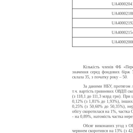
UA4000204
UA4000218
UA4000219
UA4000215
UA4000200
Кількість членів ФБ «Пер
значення серед фондових бірж 
склала 3
5
,
з
початку року – 50.
За даними НБУ, протягом л
т.ч. вартість гривневих ОВДП ск
(з 118,1 до 111,3 млрд грн). При
0,12% (з 1,81% до 1,93%), інших 
0,25% (з 50,60% до 50,35%), нер
обігу скоротилася на 1%, частка
- на 0,89%, натомість частка нер
Обсяг виконаних угод з ОВ
червнем скоротився на 13% (з 42,0