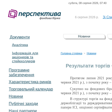
субота, 08 серпня 2026, 07:40
До Сп
4 серпня 2026 р.
відсоткова електронна 
Зі Сп
6 серпня 2026 р.
До Сп
5 серпня 2026 р.
UA4000239099)
Зі сп
5 серпня 2026 р.
Новини
Документи
UA4000232607)
До ув
5 серпня 2026 р.
Аналітика
Інформація для
До Сп
4 серпня 2026 р.
Головна сторінка
Новини
>
акціонерів та
відсоткова електронна 
стейкхолдерів
Зі Сп
6 серпня 2026 р.
Результати торгів
Програмне
забезпечення
Протягом липня 2021 рок
Характеристика pинків
червня 2021 р.)
, з початку року 
Торговельний календар
Сукупно на фондових бірж
червня 2021 р.)
, з початку року –
Новини
В структурі торгів на фон
Публічні заходи
держоблігації та держдеривативи
папери ІСІ, опціонні сертифікати
Наші партнери