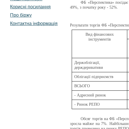
ФБ «Перспектива» посідає
Корисні посилання
49%, з початку року - 52%.
Про біржу
Контактна інформація
Результати торгів
ФБ «Перспекти
Вид фінансових
інструментів
Держоблігації,
держдеривативи
Облігації підприємств
ВСЬОГО
- Адресний ринок
- Ринок РЕПО
Обсяг торгів на ФБ «Персп
зросла майже на 7%. Найбільший
торгів проведено на ринку РЕПО,