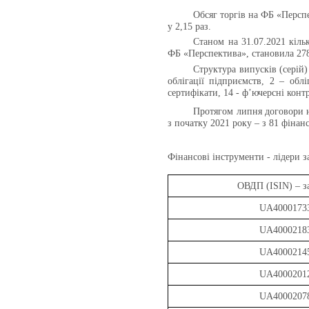
Обсяг торгів на ФБ «Перспе
у 2,1
5
раз.
Станом на 31.07.2021
кіль
ФБ «Перспектива»,
становила 2
7
Структура випусків (серій)
облігації підприємств, 2 – облі
сертифікати, 14 - ф’ючерсні конт
Протягом липня договори
з початку 2021 року – з 81 фінан
Фінансові інструменти - лідери з
ОВДП (ISIN) – з
UA4000173
UA4000218
UA4000214
UA4000201
UA4000207