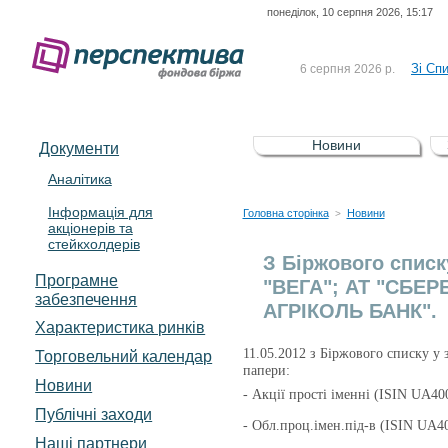
понеділок, 10 серпня 2026, 15:17
До Сп
4 серпня 2026 р.
відсоткова електронна 
Зі Сп
6 серпня 2026 р.
До Сп
5 серпня 2026 р.
UA4000239099)
Зі сп
5 серпня 2026 р.
Новини
Документи
UA4000232607)
До ув
5 серпня 2026 р.
Аналітика
Інформація для
До Сп
4 серпня 2026 р.
Головна сторінка
Новини
>
акціонерів та
відсоткова електронна 
стейкхолдерів
Зі Сп
6 серпня 2026 р.
З Біржового списк
Програмне
"ВЕГА"; АТ "СБЕРБ
забезпечення
АГРІКОЛЬ БАНК".
Характеристика pинків
11.05.2012 з Біржового списку у 
Торговельний календар
папери:
Новини
- Акції прості іменні (ISIN UA
Публічні заходи
- Обл.проц.імен.під-в (ISIN U
Наші партнери