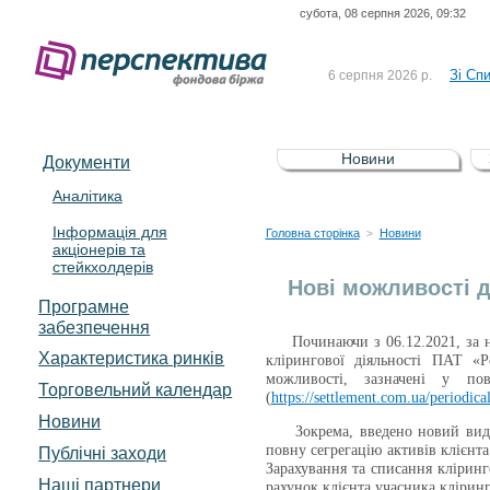
субота, 08 серпня 2026, 09:32
До Сп
4 серпня 2026 р.
відсоткова електронна 
Зі Сп
6 серпня 2026 р.
До Сп
5 серпня 2026 р.
UA4000239099)
Зі сп
5 серпня 2026 р.
Новини
Документи
UA4000232607)
До ув
5 серпня 2026 р.
Аналітика
Інформація для
До Сп
4 серпня 2026 р.
Головна сторінка
Новини
>
акціонерів та
відсоткова електронна 
стейкхолдерів
Зі Сп
6 серпня 2026 р.
Нові можливості дл
Програмне
забезпечення
Починаючи з 06.12.2021, за нас
Характеристика pинків
клірингової діяльності ПАТ «Р
можливості, зазначені у по
Торговельний календар
(
https://settlement.com.ua/periodic
Новини
Зокрема, введено новий вид кл
повну сегрегацію активів клієнта
Публічні заходи
Зарахування та списання кліринг
Наші партнери
рахунок клієнта учасника кліринг