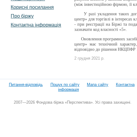
(між інвестиційною фірмою, її к
Корисні посилання
У разі укладення таких догово
Про біржу
центр» для торгівлі в інтересах к
- при реєстрації на Біржі та по
Контактна інформація
зазначати код власності «5».
Оновлення програмних засобів з
центр» має технічний характер,
відповідно до рішення НКЦПФР №
2 грудня 2021 р.
Питання-відповідь
Пошук по сайту
Мапа сайту
Контактна
інформація
2007—2026 Фондова біржа «Перспектива». Усі права захищені.