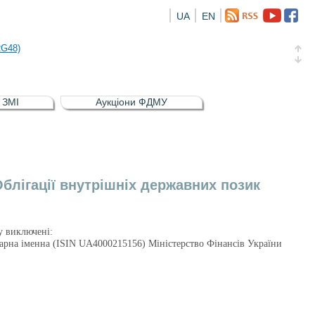
UA
EN
а облігація відсоткова електронна іменна (ISIN UA5000016726)
RG48)
и (ISIN UA4000239099)
и (ISIN UA4000232607)
в ЗМІ
Аукціони ФДМУ
а облігація відсоткова електронна іменна (ISIN UA5000016726)
RG48)
блігації внутрішніх державних позик
ру виключені:
тарна іменна (ISIN UA4000215156) Міністерство Фінансів України