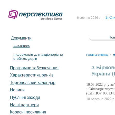
До Сп
4 серпня 2026 р.
Зі Сп
6 серпня 2026 р.
До Сп
5 серпня 2026 р.
Зі сп
5 серпня 2026 р.
Нов
Документи
До ув
5 серпня 2026 р.
Аналітика
Інформація для акціонерів та
До Сп
4 серпня 2026 р.
Головна сторінка
Н
>
стейкхолдерів
Зі Сп
6 серпня 2026 р.
З Біржов
Програмне забезпечення
України 
Характеристика pинків
Торговельний календар
10.03.2022 р. у з
• Облігація внутр
Новини
(ЄДРПОУ 0001348
Публічні заходи
10 березня 2022 р
Наші партнери
Корисні посилання