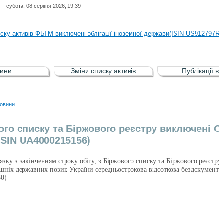
субота, 08 серпня 2026, 19:39
иску активів регульованого фондового ринку (РФР) включена Корпоративн
иску активів ФБТМ виключені облігації іноземної держави(ISIN US912797
иску активів РФР включені Облігація внутрішніх державних позик Україн
иску активів РФР виключені Облігація внутрішніх державних позик Україн
ини
Зміни списку активів
Публікації 
аги власників облігацій ISIN UA5000008459 серії В ТОВ"ФАСТФІНАНС"
иску активів регульованого фондового ринку (РФР) включена Корпоративн
овини
иску активів ФБТМ виключені облігації іноземної держави(ISIN US912797
ого списку та Біржового реєстру виключені О
(ISIN UA4000215156)
в’язку з закінченням строку обігу, з Біржового списку та Біржового реєст
ішніх державних позик України середньострокова відсоткова бездокумен
0)
.