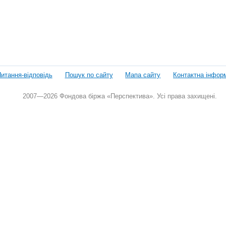
итання-відповідь
Пошук по сайту
Мапа сайту
Контактна інфор
2007—2026 Фондова біржа «Перспектива». Усі права захищені.