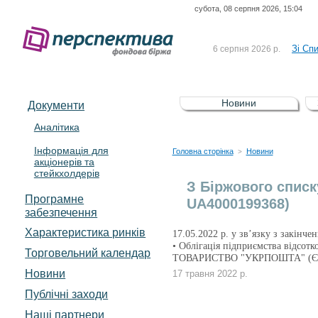
субота, 08 серпня 2026, 15:04
До Сп
4 серпня 2026 р.
відсоткова електронна 
Зі Сп
6 серпня 2026 р.
До Сп
5 серпня 2026 р.
UA4000239099)
Зі сп
5 серпня 2026 р.
Новини
Документи
UA4000232607)
До ув
5 серпня 2026 р.
Аналітика
Інформація для
До Сп
4 серпня 2026 р.
Головна сторінка
Новини
>
акціонерів та
відсоткова електронна 
стейкхолдерів
Зі Сп
6 серпня 2026 р.
З Біржового списк
Програмне
UA4000199368)
забезпечення
Характеристика pинків
17.05.2022 р. у зв’язку з закінче
• Облігація підприємства відс
Торговельний календар
ТОВАРИСТВО "УКРПОШТА" (ЄД
Новини
17 травня 2022 р.
Публічні заходи
Наші партнери