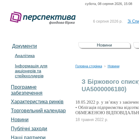
субота, 08 серпня 2026, 15:08
До Сп
4 серпня 2026 р.
відсоткова електронна 
Зі Сп
6 серпня 2026 р.
До Сп
5 серпня 2026 р.
UA4000239099)
Зі сп
5 серпня 2026 р.
Новини
Документи
UA4000232607)
До ув
5 серпня 2026 р.
Аналітика
Інформація для
До Сп
4 серпня 2026 р.
Головна сторінка
Новини
>
акціонерів та
відсоткова електронна 
стейкхолдерів
Зі Сп
6 серпня 2026 р.
З Біржового списк
Програмне
UA5000006180)
забезпечення
Характеристика pинків
18.05.2022 р. у зв’язку з закінче
• Облігація підприємства відсо
Торговельний календар
ОБМЕЖЕНОЮ ВІДПОВІДАЛЬНІС
Новини
18 травня 2022 р.
Публічні заходи
Наші партнери