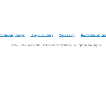
итання-відповідь
Пошук по сайту
Мапа сайту
Контактна інфор
2007—2026 Фондова біржа «Перспектива». Усі права захищені.