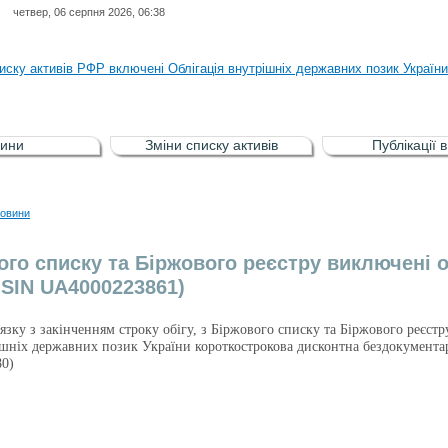
четвер, 06 серпня 2026, 06:38
ня НКЦПФР від 04.08.2026 р.стосовно обігу цінних паперів окремих това
иску активів РФР включені Облігація внутрішніх державних позик Україн
иску активів РФР виключені Облігація внутрішніх державних позик Україн
аги власників облігацій ISIN UA5000008459 серії В ТОВ"ФАСТФІНАНС"
ини
Зміни списку активів
Публікації 
иску активів регульованого фондового ринку (РФР) включена Корпоративн
ня НКЦПФР від 04.08.2026 р.стосовно обігу цінних паперів окремих това
овини
иску активів РФР включені Облігація внутрішніх державних позик Україн
ого списку та Біржового реєстру виключені о
(ISIN UA4000223861)
в’язку з закінченням строку обігу, з Біржового списку та Біржового реєст
ішніх державних позик України короткострокова дисконтна бездокумента
0)