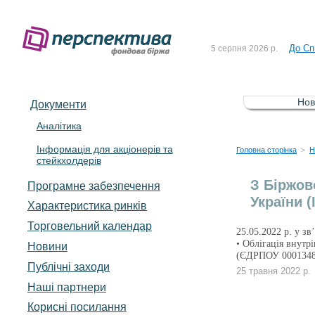
Рішен
4 серпня 2026 р.
До Сп
5 серпня 2026 р.
Зі сп
5 серпня 2026 р.
До ув
5 серпня 2026 р.
Нов
Документи
До Сп
4 серпня 2026 р.
Аналітика
Інформація для акціонерів та
Рішен
4 серпня 2026 р.
Головна сторінка
Н
>
стейкхолдерів
До Сп
5 серпня 2026 р.
З Біржов
Програмне забезпечення
України 
Характеристика pинків
Торговельний календар
25.05.2022 р. у з
• Облігація внутр
Новини
(ЄДРПОУ 0001348
Публічні заходи
25 травня 2022 р.
Наші партнери
Корисні посилання