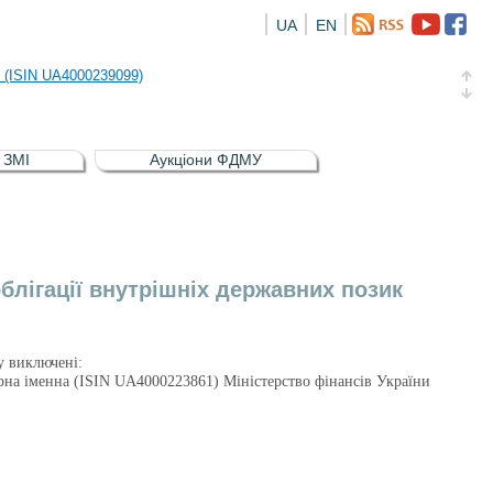
UA
EN
риств
и (ISIN UA4000239099)
и (ISIN UA4000232607)
в ЗМІ
Аукціони ФДМУ
а облігація відсоткова електронна іменна (ISIN UA5000016726)
риств
и (ISIN UA4000239099)
блігації внутрішніх державних позик
ру виключені:
рна іменна (ISIN UA4000223861) Міністерство фінансів України