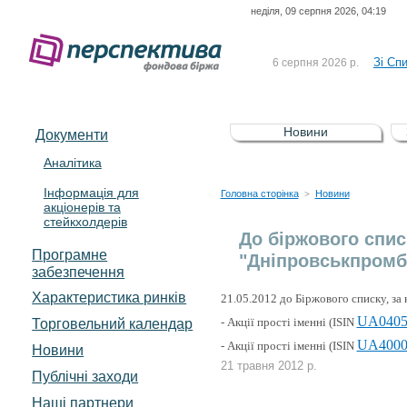
неділя, 09 серпня 2026, 04:19
До Сп
4 серпня 2026 р.
відсоткова електронна 
Зі Сп
6 серпня 2026 р.
До Сп
5 серпня 2026 р.
UA4000239099)
Зі сп
5 серпня 2026 р.
Новини
Документи
UA4000232607)
До ув
5 серпня 2026 р.
Аналітика
Інформація для
До Сп
4 серпня 2026 р.
Головна сторінка
Новини
>
акціонерів та
відсоткова електронна 
стейкхолдерів
Зі Сп
6 серпня 2026 р.
До біржового спис
Програмне
"Дніпровськпромбу
забезпечення
Характеристика pинків
21.05.2012 до Біржового списку, за
UA0405
- Акції прості іменні (ISIN
Торговельний календар
UA4000
- Акції прості іменні (ISIN
Новини
21 травня 2012 р.
Публічні заходи
Наші партнери