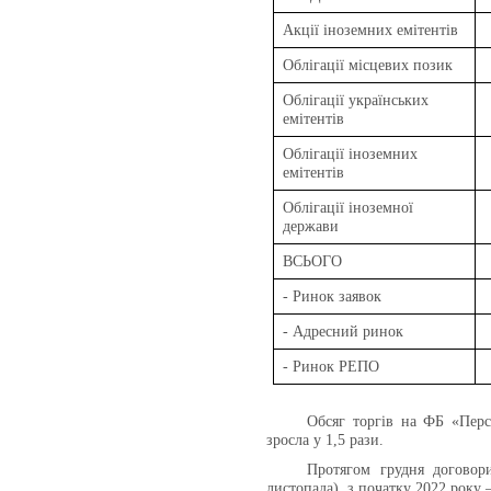
Акції іноземних емітентів
Облігації місцевих позик
Облігації українських
емітентів
Облігації іноземних
емітентів
Облігації іноземної
держави
ВСЬОГО
- Ринок заявок
- Адресний ринок
- Ринок РЕПО
Обсяг торгів на ФБ «Перс
зросла у 1,5 рази.
Протягом грудня догово
листопада), з початку 2022 року –