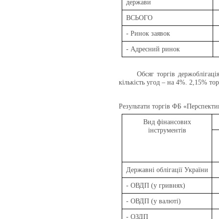
держави
ВСЬОГО
- Ринок заявок
- Адресний ринок
Обсяг торгів держоблігац
кількість угод – на 4%. 2,15% то
Результати торгів
ФБ «Перспекти
Вид фінансових
інструментів
Державні облігації України
- ОВДП (у гривнях)
- ОВДП (у валюті)
- ОЗДП