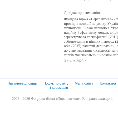
Довідка про компанію:
Фондова біржа «Перспектива» - те
провідні позиції на ринку Укра
технологій. Біржа першою в Укра
надійну і ефективну модель кліри
зареєструвала специфікації (2011)
забезпечення в цінних паперах (2
обіг (2015) валютні деривативи, 
до стимулювання ліквідності та п
торгів максимально широким пер
3 січня 2023 р.
Питання-відповідь
Пошук по сайту
Мапа сайту
Контактна
інформація
2007—2026 Фондова біржа «Перспектива». Усі права захищені.