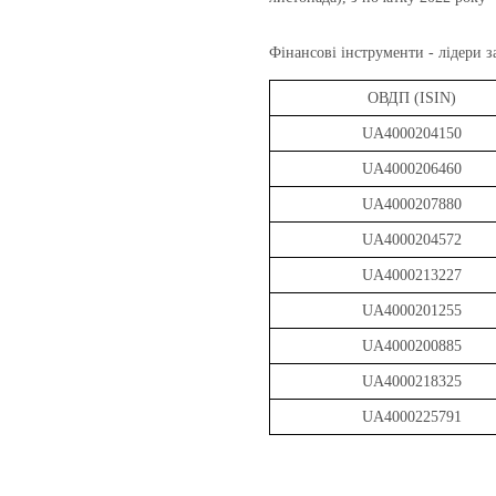
Фінансові інструменти - лідери з
ОВДП (ISIN)
UA4000204150
UA4000206460
UA4000207880
UA4000204572
UA4000213227
UA4000201255
UA4000200885
UA4000218325
UA4000225791