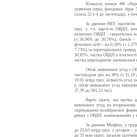
Кількість членів ФБ «Пер
значення серед фондових бірж У
склала 22 (-4 до листопада),
з
поча
За даними НБУ, протягом 
грн), у т.ч. вартість ОВДП, но
валютних ОВДП – скоротилась на
(з 50,96% до 50,76%), банків –
фізичних осіб – на 0,20% (з 2,37
7,73%) та територіальних громад 
30,85%, частка ОВДП у власності
частка нерезидентів зменшилася н
Обсяг виконаних угод з ОВ
листопадом зріс на 38% (з 31,18 
19,65 млрд грн), кількість угод з
р. обсяг виконаних угод зменшивс
37,39 до 301,23 тис).
Варто уваги, що частка д
виконаних угод на вторинному 
переважання позабіржової форми
ринку з ОВДП, номінованими у в
За даними Мінфіну, у груд
до 23,63 млрд грн), у доларах – у
до 55 млн євро); загалом залучен