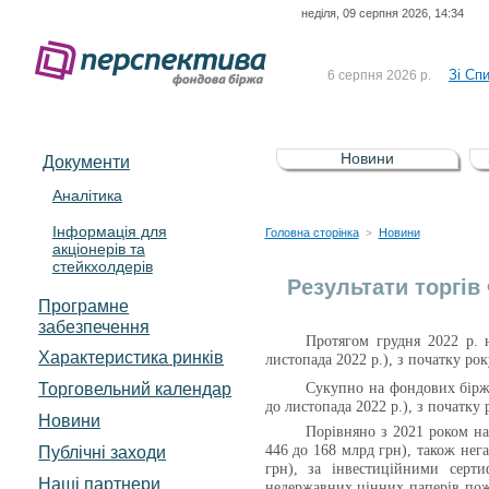
неділя, 09 серпня 2026, 14:34
До Сп
4 серпня 2026 р.
відсоткова електронна 
Зі Сп
6 серпня 2026 р.
До Сп
5 серпня 2026 р.
UA4000239099)
Зі сп
5 серпня 2026 р.
Новини
Документи
UA4000232607)
До ув
5 серпня 2026 р.
Аналітика
Інформація для
До Сп
4 серпня 2026 р.
Головна сторінка
Новини
>
акціонерів та
відсоткова електронна 
стейкхолдерів
Зі Сп
6 серпня 2026 р.
Результати торгів
Програмне
забезпечення
Протягом грудня 2022 р. 
Характеристика pинків
листопада 2022 р.)
, з початку рок
Торговельний календар
Сукупно на фондових біржа
до листопада 2022 р.)
, з початку 
Новини
Порівняно з 2021 роком на
Публічні заходи
446 до 168 млрд грн), також нега
грн), за інвестиційними серт
Наші партнери
недержавних цінних паперів пожв