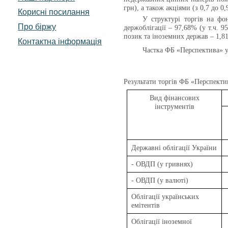
грн), а також акціями (з 0,7 до 
Корисні посилання
У структурі торгів на фо
Про біржу
держоблігації – 97,68% (у т.ч. 9
позик та іноземних держав – 1,81
Контактна інформація
Частка ФБ «Перспектива» 
Результати торгів
ФБ «Перспекти
Вид фінансових
інструментів
Державні облігації України
- ОВДП (у гривнях)
- ОВДП (у валюті)
Облігації українських
емітентів
Облігації іноземної