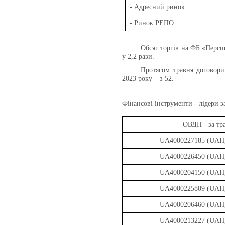
- Адресний ринок
- Ринок РЕПО
Обсяг торгів на ФБ «Перспе
у 2,2 рази.
Протягом травня договор
2023 року – з 52.
Фінансові інструменти - лідери з
ОВДП - за тр
UA4000227185 (UAH, 
UA4000226450 (UAH, 
UA4000204150 (UAH, 
UA4000225809 (UAH, 
UA4000206460 (UAH, 
UA4000213227 (UAH, 