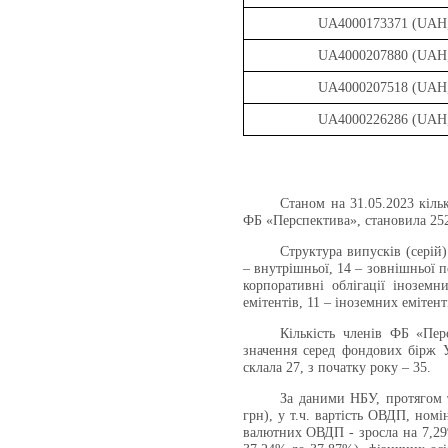
UA4000173371 (UAH, 
UA4000207880 (UAH, 
UA4000207518 (UAH, 
UA4000226286 (UAH, 
Станом на 31.05.2023 кіль
ФБ «Перспектива», становила 25
Структура випусків (серій)
– внутрішньої, 14 – зовнішньої по
корпоративні облігації іноземн
емітентів, 11 – іноземних емітент
Кількість членів ФБ «Пер
значення серед фондових бірж У
склала 27,
з
початку року – 35.
За даними НБУ, протягом т
грн), у т.ч. вартість ОВДП, номі
валютних ОВДП -
з
росла на 7,2