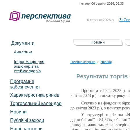
четвер, 06 серпня 2026, 09:33
До Сп
4 серпня 2026 р.
відсоткова електронна 
Зі Сп
6 серпня 2026 р.
До Сп
5 серпня 2026 р.
UA4000239099)
Зі сп
5 серпня 2026 р.
Новини
Документи
UA4000232607)
До ув
5 серпня 2026 р.
Аналітика
Інформація для
До Сп
4 серпня 2026 р.
Головна сторінка
Новини
>
акціонерів та
відсоткова електронна 
стейкхолдерів
Зі Сп
6 серпня 2026 р.
Результати торгів
Програмне
забезпечення
Протягом травня 2023 р. 
Характеристика pинків
квітня 2023 р.)
, з початку року –
Торговельний календар
Сукупно на фондових біржа
до квітня 2023 р.)
, з початку рок
Новини
У структурі торгів на
ФБ
Публічні заходи
держоблігації – 84,57%, облігаці
ринку загалом також спостерігаю
Наші партнери
підприємств, іноземних емітентів