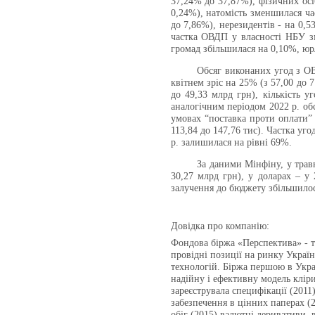
37,24% до 37,87%), фізичних осі
0,24%), натомість зменшилася ча
до 7,86%), нерезидентів - на 0,5
частка ОВДП у власності НБУ зм
громад збільшилася на 0,10%, юрл
Обсяг виконаних угод з ОВ
квітнем зріс на 25% (з 57,00 до 
до 49,33 млрд грн), кількість у
аналогічним періодом 2022 р. обс
умовах “поставка проти оплати” –
113,84 до 147,76 тис). Частка уг
р. залишилася на рівні 69%.
За даними Мінфіну, у трав
30,27 млрд грн), у доларах – у 
залучення до бюджету збільшилося
Довідка про компанію:
Фондова біржа «Перспектива» - те
провідні позиції на ринку Укра
технологій. Біржа першою в Укра
надійну і ефективну модель кліри
зареєструвала специфікації (2011)
забезпечення в цінних паперах (2
обіг (2015) валютні деривативи, 