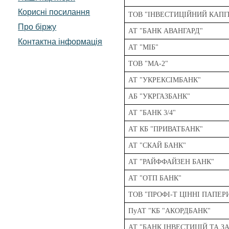
Корисні посилання
ТОВ "ІНВЕСТИЦІЙНИЙ КАПІ
Про біржу
АТ "БАНК АВАНГАРД"
Контактна інформація
АТ "МІБ"
ТОВ "МА-2"
АТ "УКРЕКСІМБАНК"
АБ "УКРГАЗБАНК"
АТ "БАНК 3/4"
АТ КБ "ПРИВАТБАНК"
АТ "СКАЙ БАНК"
АТ "РАЙФФАЙЗЕН БАНК"
АТ "ОТП БАНК"
ТОВ "ПРОФІ-Т ЦІННІ ПАПЕР
ПуАТ "КБ "АКОРДБАНК"
АТ "БАНК ІНВЕСТИЦІЙ ТА 