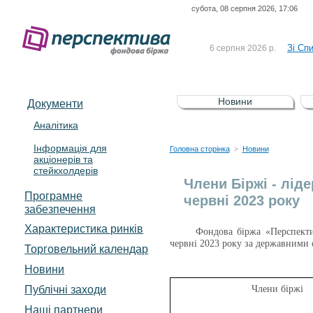
субота, 08 серпня 2026, 17:06
До Сп
4 серпня 2026 р.
відсоткова електронна 
Зі Сп
6 серпня 2026 р.
До Сп
5 серпня 2026 р.
UA4000239099)
Зі сп
5 серпня 2026 р.
Новини
Документи
UA4000232607)
До ув
5 серпня 2026 р.
Аналітика
Інформація для
До Сп
4 серпня 2026 р.
Головна сторінка
Новини
>
акціонерів та
відсоткова електронна 
стейкхолдерів
Зі Сп
6 серпня 2026 р.
Члени Біржі - ліде
Програмне
червні 2023 року
забезпечення
Характеристика pинків
Фондова біржа «Перспектив
червні 2023 року за державними 
Торговельний календар
Новини
Публічні заходи
Члени біржі
Наші партнери