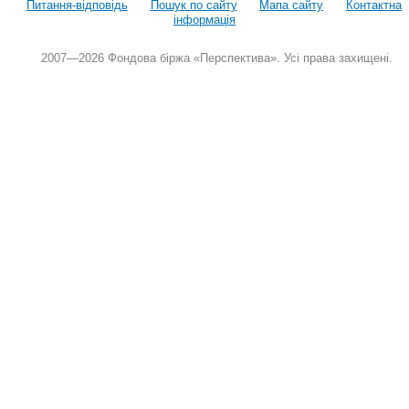
Питання-відповідь
Пошук по сайту
Мапа сайту
Контактна
інформація
2007—2026 Фондова біржа «Перспектива». Усі права захищені.