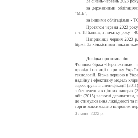
За січень-червень 2023 рок
за державними облігац
"МІБ",
за іншими облігаціями 
Протягом червня 2023 року
т.ч. 18 банків, з початку року - 4
Наприкінці червня 2023 р
біржі. За кількісними показникам
Довідка про компанію:
Фондова біржа «Перспектива» - те
провідні позиції на ринку Укра
технологій. Біржа першою в Укра
надійну і ефективну модель кліри
зареєструвала специфікації (2011)
забезпечення в цінних паперах (2
обіг (2015) валютні деривативи, 
до стимулювання ліквідності та п
торгів максимально широким пер
3 липня 2023 р.