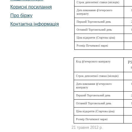
Строк депозитної ставки (місяців)
Корисні посилання
Дата виконання ф’ючерсного
контракту
Про біржу
Перший Торговельний день
Контактна інформація
Останній Торговельний день
Ціна відкриття (Стартова ціна)
Розмір Початкової маржі
Код ф’ючерсного контракту
P
Строк депозитної ставки (місяців)
Дата виконання ф’ючерсного
контракту
Перший Торговельний день
Останній Торговельний день
Ціна відкриття (Стартова ціна)
Розмір Початкової маржі
21 травня 2012 р.