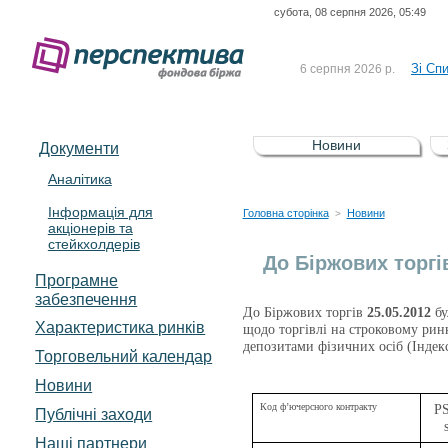
субота, 08 серпня 2026, 05:49
До Сп
4 серпня 2026 р.
відсоткова електронна 
Зі Сп
6 серпня 2026 р.
До Сп
5 серпня 2026 р.
UA4000239099)
Зі сп
5 серпня 2026 р.
Новини
Документи
UA4000232607)
До ув
5 серпня 2026 р.
Аналітика
Інформація для
До Сп
4 серпня 2026 р.
Головна сторінка
Новини
>
акціонерів та
відсоткова електронна 
стейкхолдерів
Зі Сп
6 серпня 2026 р.
До Біржових торгі
Програмне
забезпечення
До
Біржових
торгів
25.05.2012
бу
Характеристика pинків
щодо торгівлі на строковому ринк
депозитами фізичних осіб (Індек
Торговельний календар
Новини
Код ф’ючерсного контракту
P
Публічні заходи
Наші партнери