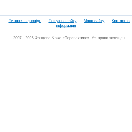
Питання-відповідь
Пошук по сайту
Мапа сайту
Контактна
інформація
2007—2026 Фондова біржа «Перспектива». Усі права захищені.