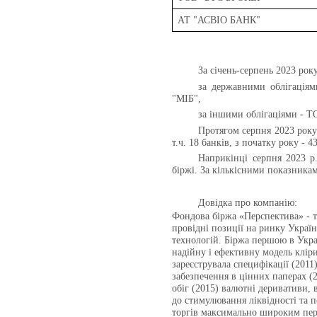
АТ "АСВІО БАНК"
За січень-серпень 2023 рок
за державними облігац
"МІБ",
за іншими облігаціями 
Протягом серпня 2023 року
т.ч. 18 банків, з початку року - 4
Наприкінці серпня 2023 р
біржі. За кількісними показникам
Довідка про компанію:
Фондова біржа «Перспектива» - те
провідні позиції на ринку Укра
технологій. Біржа першою в Укра
надійну і ефективну модель кліри
зареєструвала специфікації (2011)
забезпечення в цінних паперах (2
обіг (2015) валютні деривативи, 
до стимулювання ліквідності та п
торгів максимально широким пер