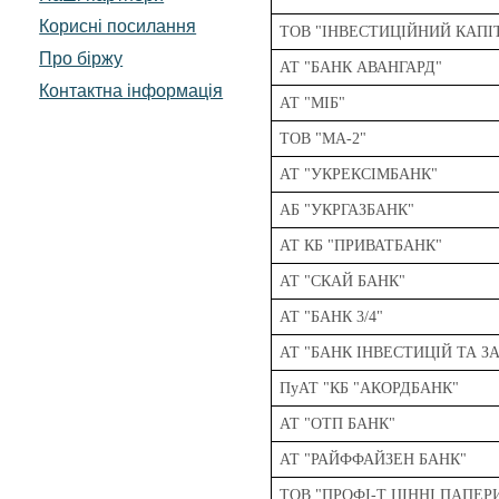
Корисні посилання
ТОВ "ІНВЕСТИЦІЙНИЙ КАПІ
Про біржу
АТ "БАНК АВАНГАРД"
Контактна інформація
АТ "МІБ"
ТОВ "МА-2"
АТ "УКРЕКСІМБАНК"
АБ "УКРГАЗБАНК"
АТ КБ "ПРИВАТБАНК"
АТ "СКАЙ БАНК"
АТ "БАНК 3/4"
АТ "БАНК ІНВЕСТИЦІЙ ТА 
ПуАТ "КБ "АКОРДБАНК"
АТ "ОТП БАНК"
АТ "РАЙФФАЙЗЕН БАНК"
ТОВ "ПРОФІ-Т ЦІННІ ПАПЕР