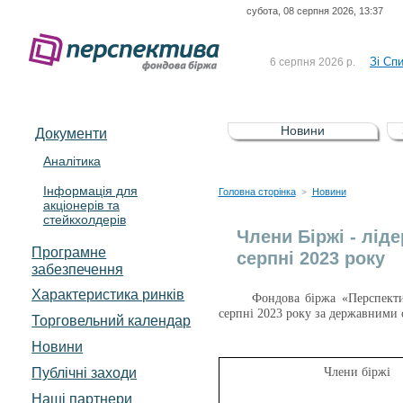
субота, 08 серпня 2026, 13:37
До Сп
4 серпня 2026 р.
відсоткова електронна 
Зі Сп
6 серпня 2026 р.
До Сп
5 серпня 2026 р.
UA4000239099)
Зі сп
5 серпня 2026 р.
Новини
Документи
UA4000232607)
До ув
5 серпня 2026 р.
Аналітика
Інформація для
До Сп
4 серпня 2026 р.
Головна сторінка
Новини
>
акціонерів та
відсоткова електронна 
стейкхолдерів
Зі Сп
6 серпня 2026 р.
Члени Біржі - ліде
Програмне
серпні 2023 року
забезпечення
Характеристика pинків
Фондова біржа «Перспектив
серпні 2023 року за державними 
Торговельний календар
Новини
Публічні заходи
Члени біржі
Наші партнери