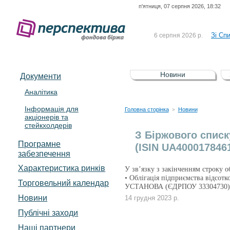
п'ятниця, 07 серпня 2026, 18:32
До Сп
4 серпня 2026 р.
відсоткова електронна 
Зі Сп
6 серпня 2026 р.
До Сп
5 серпня 2026 р.
UA4000239099)
Зі сп
5 серпня 2026 р.
Новини
Документи
UA4000232607)
До ув
5 серпня 2026 р.
Аналітика
Інформація для
До Сп
4 серпня 2026 р.
Головна сторінка
Новини
>
акціонерів та
відсоткова електронна 
стейкхолдерів
Зі Сп
6 серпня 2026 р.
З Біржового списк
Програмне
(ISIN UA400017846
забезпечення
Характеристика pинків
У зв’язку з закінченням строку о
• Облігація підприємства відс
Торговельний календар
УСТАНОВА (ЄДРПОУ 33304730)
Новини
14 грудня 2023 р.
Публічні заходи
Наші партнери