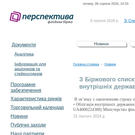
четвер, 06 серпня 2026, 14:33
До Сп
4 серпня 2026 р.
відсоткова електронна 
Зі Сп
6 серпня 2026 р.
До Сп
5 серпня 2026 р.
UA4000239099)
Зі сп
5 серпня 2026 р.
Новини
Документи
UA4000232607)
До ув
5 серпня 2026 р.
Аналітика
Інформація для
До Сп
4 серпня 2026 р.
Головна сторінка
Новини
>
акціонерів та
відсоткова електронна 
стейкхолдерів
Зі Сп
6 серпня 2026 р.
З Біржового списк
Програмне
внутрішніх держав
забезпечення
Характеристика pинків
В зв’язку з закінченням строку о
• Облігація внутрішніх державни
Торговельний календар
UA4000224380) Міністерство фін
Новини
15 лютого 2024 р.
Публічні заходи
Наші партнери