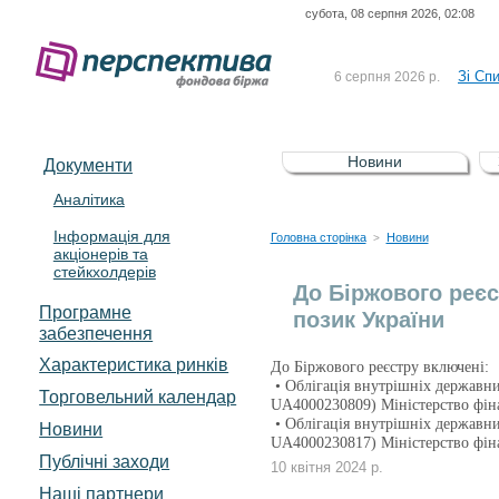
субота, 08 серпня 2026, 02:08
До Сп
4 серпня 2026 р.
відсоткова електронна 
Зі Сп
6 серпня 2026 р.
До Сп
5 серпня 2026 р.
UA4000239099)
Зі сп
5 серпня 2026 р.
Новини
Документи
UA4000232607)
До ув
5 серпня 2026 р.
Аналітика
Інформація для
До Сп
4 серпня 2026 р.
Головна сторінка
Новини
>
акціонерів та
відсоткова електронна 
стейкхолдерів
Зі Сп
6 серпня 2026 р.
До Біржового реєс
Програмне
позик України
забезпечення
Характеристика pинків
До Біржового реєстру включені:
• Облігація внутрішніх державни
Торговельний календар
UA4000230809) Міністерство фін
• Облігація внутрішніх державни
Новини
UA4000230817) Міністерство фін
Публічні заходи
10 квітня 2024 р.
Наші партнери