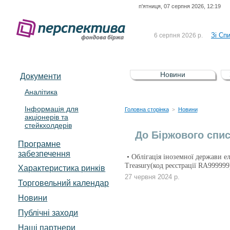
п'ятниця, 07 серпня 2026, 12:19
До Сп
4 серпня 2026 р.
відсоткова електронна 
Зі Сп
6 серпня 2026 р.
До Сп
5 серпня 2026 р.
UA4000239099)
Зі сп
5 серпня 2026 р.
Новини
Документи
UA4000232607)
До ув
5 серпня 2026 р.
Аналітика
Інформація для
До Сп
4 серпня 2026 р.
Головна сторінка
Новини
>
акціонерів та
відсоткова електронна 
стейкхолдерів
Зі Сп
6 серпня 2026 р.
До Біржового спис
Програмне
забезпечення
• Облігація іноземної держави ел
Treasury(код реєстрації RA999999
Характеристика pинків
27 червня 2024 р.
Торговельний календар
Новини
Публічні заходи
Наші партнери