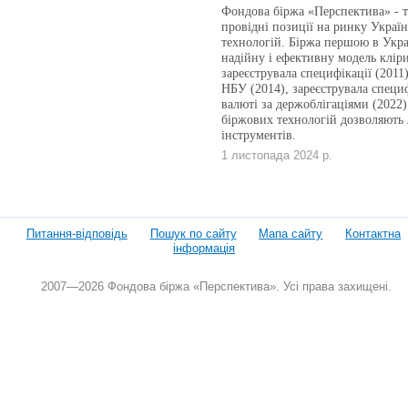
Фондова біржа «Перспектива» - те
провідні позиції на ринку Укра
технологій. Біржа першою в Укра
надійну і ефективну модель кліри
зареєструвала специфікації (2011
НБУ (2014), зареєструвала специф
валюті за держоблігаціями (2022)
біржових технологій дозволяють 
інструментів.
1 листопада 2024 р.
Питання-відповідь
Пошук по сайту
Мапа сайту
Контактна
інформація
2007—2026 Фондова біржа «Перспектива». Усі права захищені.