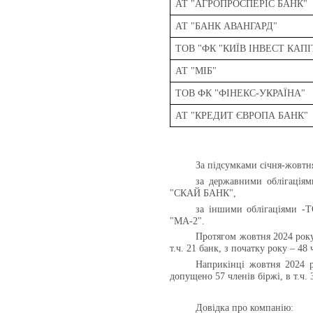
АТ "АГРОПРОСПЕРІС БАНК"
АТ "БАНК АВАНГАРД"
ТОВ "ФК "КИЇВ ІНВЕСТ КАПІ
АТ "МІБ"
ТОВ ФК "ФІНЕКС-УКРАЇНА"
АТ "КРЕДИТ ЄВРОПА БАНК"
За підсумками січня-жовтня
за державними облігац
"СКАЙ БАНК",
за іншими облігаціями
"МА-2".
Протягом жовтня 2024 року
т.ч. 21 банк, з початку року – 48 
Наприкінці жовтня 2024 р
допущено 57 членів біржі, в т.ч. 
Довідка про компанію: