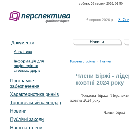
субота, 08 серпня 2026, 01:50
До Сп
4 серпня 2026 р.
відсоткова електронна 
Зі Сп
6 серпня 2026 р.
До Сп
5 серпня 2026 р.
UA4000239099)
Зі сп
5 серпня 2026 р.
Новини
Документи
UA4000232607)
До ув
5 серпня 2026 р.
Аналітика
Інформація для
До Сп
4 серпня 2026 р.
Головна сторінка
Новини
>
акціонерів та
відсоткова електронна 
стейкхолдерів
Зі Сп
6 серпня 2026 р.
Члени Біржі - ліде
Програмне
жовтні 2024 року
забезпечення
Характеристика pинків
Фондова біржа "Перспектив
жовтні 2024 року:
Торговельний календар
Новини
Члени біржі
Публічні заходи
Наші партнери