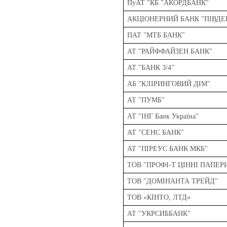
ПуАТ "КБ "АКОРДБАНК"
АКЦІОНЕРНИЙ БАНК "ПІВДЕ
ПАТ "МТБ БАНК"
АТ "РАЙФФАЙЗЕН БАНК"
АТ "БАНК 3/4"
АБ "КЛІРИНГОВИЙ ДІМ"
АТ "ПУМБ"
АТ "ІНГ Банк Україна"
АТ "СЕНС БАНК"
АТ "ПІРЕУС БАНК МКБ"
ТОВ "ПРОФІ-Т ЦІННІ ПАПЕР
ТОВ "ДОМІНАНТА ТРЕЙД"
ТОВ «КІНТО, ЛТД»
АТ "УКРСИББАНК"