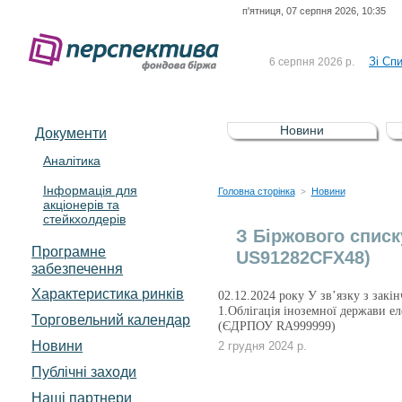
п'ятниця, 07 серпня 2026, 10:35
До Сп
4 серпня 2026 р.
відсоткова електронна 
Зі Сп
6 серпня 2026 р.
До Сп
5 серпня 2026 р.
UA4000239099)
Зі сп
5 серпня 2026 р.
Новини
Документи
UA4000232607)
До ув
5 серпня 2026 р.
Аналітика
Інформація для
До Сп
4 серпня 2026 р.
Головна сторінка
Новини
>
акціонерів та
відсоткова електронна 
стейкхолдерів
Зі Сп
6 серпня 2026 р.
З Біржового списк
Програмне
US91282CFX48)
забезпечення
Характеристика pинків
02.12.2024 року У зв’язку з закі
1.Облігація іноземної держави ел
Торговельний календар
(ЄДРПОУ RA999999)
Новини
2 грудня 2024 р.
Публічні заходи
Наші партнери