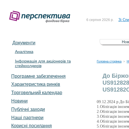
До Сп
4 серпня 2026 р.
Зі Сп
6 серпня 2026 р.
До Сп
5 серпня 2026 р.
Зі сп
5 серпня 2026 р.
Нов
Документи
До ув
5 серпня 2026 р.
Аналітика
Інформація для акціонерів та
До Сп
4 серпня 2026 р.
Головна сторінка
Н
>
стейкхолдерів
Зі Сп
6 серпня 2026 р.
До Біржо
Програмне забезпечення
US912828
Характеристика pинків
US91282C
Торговельний календар
Новини
09.12.2024 р.До Б
1.Облігація інозе
Публічні заходи
2.Облігація інозе
3.Облігація інозе
Наші партнери
4.Облігація інозе
Корисні посилання
5.Облігація інозе