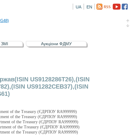
UA
EN
а облігація відсоткова електронна іменна (ISIN UA5000016726)
RG48)
и (ISIN UA4000239099)
и (ISIN UA4000232607)
в ЗМІ
Аукціони ФДМУ
а облігація відсоткова електронна іменна (ISIN UA5000016726)
RG48)
ржав(ISIN US9128286T26),(ISIN
2),(ISIN US91282CEB37),(ISIN
S61)
rtment of the Treasury (ЄДРПОУ RA999999)
rtment of the Treasury (ЄДРПОУ RA999999)
rtment of the Treasury (ЄДРПОУ RA999999)
artment of the Treasury (ЄДРПОУ RA999999)
rtment of the Treasury (ЄДРПОУ RA999999)