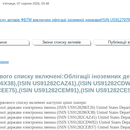
п'ятниця, 07 серпня 2026, 03:48
иску активів регульованого фондового ринку (РФР) включена Корпоративн
иску активів ФБТМ виключені облігації іноземної держави(ISIN US912797
иску активів РФР включені Облігація внутрішніх державних позик Україн
иску активів РФР виключені Облігація внутрішніх державних позик Україн
ини
Зміни списку активів
Публікації 
аги власників облігацій ISIN UA5000008459 серії В ТОВ"ФАСТФІНАНС"
иску активів регульованого фондового ринку (РФР) включена Корпоративн
овини
иску активів ФБТМ виключені облігації іноземної держави(ISIN US912797
вого списку включені:Облігації іноземних де
6X38),(ISIN US91282CAZ41),(ISIN US91282CDW8
EE75),(ISIN US91282CEM91),(ISIN US91282CE
іржового списку включені наступні цінні папери:
мної держави електронна іменна (ISIN US9128286T26) United States Depa
мної держави електронна іменна (ISIN US9128286X38) United States Depa
мної держави електронна іменна (ISIN US91282CAZ41) United States Depa
мної держави електронна іменна (ISIN US91282CDW82) United States Dep
мної держави електронна іменна (ISIN US91282CEB37) United States Depa