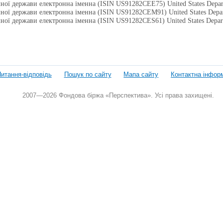
мної держави електронна іменна (ISIN US91282CEE75) United States Depa
мної держави електронна іменна (ISIN US91282CEM91) United States Dep
мної держави електронна іменна (ISIN US91282CES61) United States Depa
итання-відповідь
Пошук по сайту
Мапа сайту
Контактна інфор
2007—2026 Фондова біржа «Перспектива». Усі права захищені.