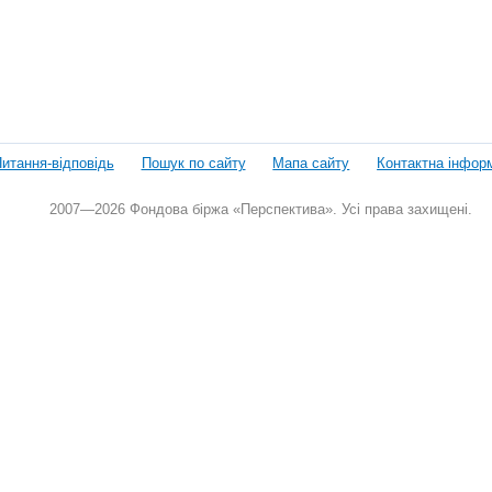
итання-відповідь
Пошук по сайту
Мапа сайту
Контактна інфор
2007—2026 Фондова біржа «Перспектива». Усі права захищені.