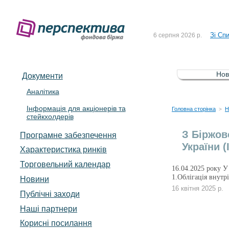
До Сп
4 серпня 2026 р.
Зі Сп
6 серпня 2026 р.
До Сп
5 серпня 2026 р.
Зі сп
5 серпня 2026 р.
Нов
Документи
До ув
5 серпня 2026 р.
Аналітика
Інформація для акціонерів та
До Сп
4 серпня 2026 р.
Головна сторінка
Н
>
стейкхолдерів
Зі Сп
6 серпня 2026 р.
З Біржов
Програмне забезпечення
України 
Характеристика pинків
Торговельний календар
16.04.2025 року У
1.Облігація внут
Новини
16 квітня 2025 р.
Публічні заходи
Наші партнери
Корисні посилання