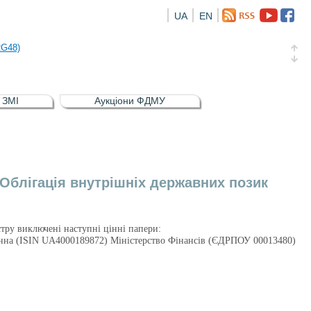
UA
EN
а облігація відсоткова електронна іменна (ISIN UA5000016726)
RG48)
и (ISIN UA4000239099)
и (ISIN UA4000232607)
в ЗМІ
Аукціони ФДМУ
а облігація відсоткова електронна іменна (ISIN UA5000016726)
RG48)
 Облігація внутрішніх державних позик
стру виключені наступні цінні папери:
менна (ISIN UA4000189872) Міністерство Фінансів (ЄДРПОУ 00013480)