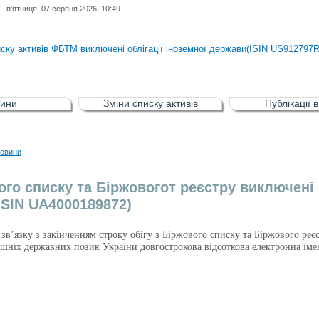
п'ятниця, 07 серпня 2026, 10:49
иску активів регульованого фондового ринку (РФР) включена Корпоративн
иску активів ФБТМ виключені облігації іноземної держави(ISIN US912797
иску активів РФР включені Облігація внутрішніх державних позик Україн
иску активів РФР виключені Облігація внутрішніх державних позик Україн
ини
Зміни списку активів
Публікації 
аги власників облігацій ISIN UA5000008459 серії В ТОВ"ФАСТФІНАНС"
иску активів регульованого фондового ринку (РФР) включена Корпоративн
овини
иску активів ФБТМ виключені облігації іноземної держави(ISIN US912797
ого списку та Біржовогот реєстру виключені
(ISIN UA4000189872)
 зв’язку з закінченням строку обігу з Біржового списку та Біржового реє
рішніх державних позик України довгострокова відсоткова електронна і