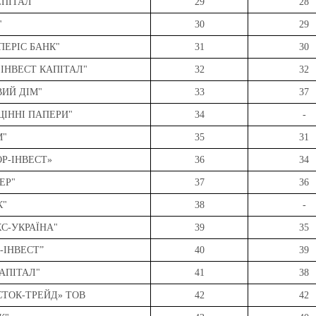
ЕПІТАЛ"
29
28
"
30
29
ПЕРІС БАНК"
31
30
 ІНВЕСТ КАПІТАЛ"
32
32
ВИЙ ДІМ"
33
37
ЦІННІ ПАПЕРИ"
34
-
М"
35
31
ОР-ІНВЕСТ»
36
34
ЕР"
37
36
К"
38
-
КС-УКРАЇНА"
39
35
С-ІНВЕСТ”
40
39
КАПІТАЛ"
41
38
СТОК-ТРЕЙД» ТОВ
42
42