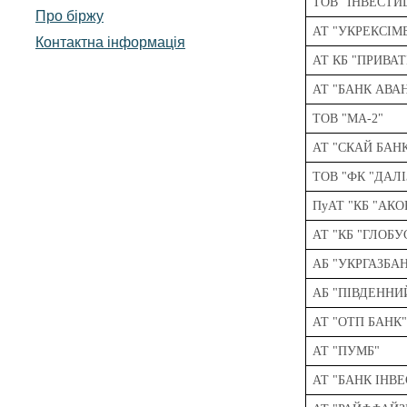
ТОВ "ІНВЕСТИ
Про біржу
АТ "УКРЕКСІМ
Контактна інформація
АТ КБ "ПРИВА
АТ "БАНК АВА
ТОВ "МА-2"
АТ "СКАЙ БАН
ТОВ "ФК "ДАЛ
ПуАТ "КБ "АК
АТ "КБ "ГЛОБУ
АБ "УКРГАЗБА
АБ "ПІВДЕННИ
АТ "ОТП БАНК
АТ "ПУМБ"
АТ "БАНК ІНВ