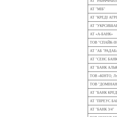
АТ "РАЙФФАЙЗ
АТ "МІБ"
АТ "КРЕДІ АГР
АТ "УКРСИББА
АТ «А-БАНК»
ТОВ "СПАЙК-І
АТ "АБ "РАДАБ
АТ "СЕНС БАН
АТ "БАНК АЛЬ
ТОВ «КІНТО, Л
ТОВ "ДОМІНАН
АТ "БАНК КРЕ
АТ "ПІРЕУС БА
АТ "БАНК 3/4"