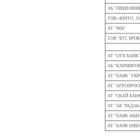
АБ "ПІВДЕННИ
ТОВ «КІНТО, Л
АТ "МІБ"
ТОВ "БТС БРОК
АТ "ОТП БАНК
АБ "КЛІРИНГО
АТ "БАНК "УК
АТ "АГРОПРОС
АТ "СКАЙ БАН
АТ "АБ "РАДАБ
АТ "БАНК АВА
АТ "БАНК ІНВ