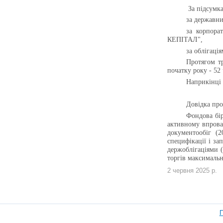
За підсумк
за держав
за корпор
КЕПІТАЛ",
за облігац
Протягом т
початку року - 52 
Наприкінці 
Довідка про
Фондова бір
активному впрова
документообіг (2
специфікації і за
держоблігаціями (
торгів максималь
2 червня 2025 р.
П