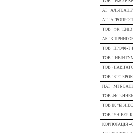
ТОВ "ІНЖУР К
АТ "АЛЬТБАНК
АТ "АГРОПРОС
ТОВ "ФК "КИЇВ
АБ "КЛІРИНГО
ТОВ "ПРОФІ-Т 
ТОВ "ІНВІНТУ
ТОВ «НАВІГАТ
ТОВ "БТС БРОК
ПАТ "МТБ БАН
ТОВ ФК "ФІНЕ
ТОВ ІК “БІЗНЕ
ТОВ "УНІВЕР 
КОРПОРАЦІЯ «