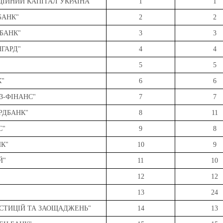
ЦІЙНИЙ КАПІТАЛ УКРАЇНА"
1
1
БАНК"
2
2
ТБАНК"
3
3
НГАРД"
4
4
5
5
К"
6
6
ІЗ-ФІНАНС"
7
7
ОРДБАНК"
8
11
С"
9
8
НК"
10
9
Й"
11
10
"
12
12
13
24
ЕСТИЦІЙ ТА ЗАОЩАДЖЕНЬ"
14
13