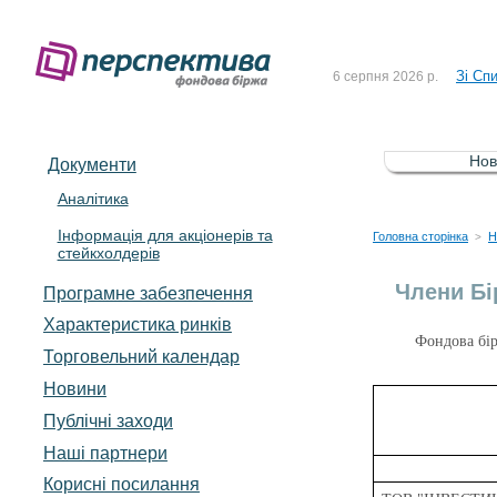
До Сп
4 серпня 2026 р.
Зі Сп
6 серпня 2026 р.
До Сп
5 серпня 2026 р.
Зі сп
5 серпня 2026 р.
Нов
Документи
До ув
5 серпня 2026 р.
Аналітика
Інформація для акціонерів та
До Сп
4 серпня 2026 р.
Головна сторінка
Н
>
стейкхолдерів
Зі Сп
6 серпня 2026 р.
Члени Бі
Програмне забезпечення
Характеристика pинків
Фондова бір
Торговельний календар
Новини
Публічні заходи
Наші партнери
Корисні посилання