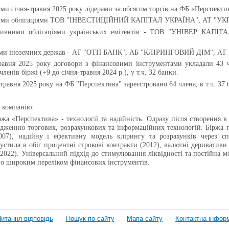
ами січня-травня 2025 року лідерами за обсягом торгів на ФБ «Перспекти
ними облігаціями ТОВ "ІНВЕСТИЦІЙНИЙ КАПІТАЛ УКРАЇНА", АТ "У
ативними облігаціями українських емітентів - ТОВ "УНІВЕР К
іями іноземних держав - АТ "ОТП БАНК", АБ "КЛІРИНГОВИЙ ДІМ", 
равня 2025 року договори з фінансовими інструментами укладали 43
членів біржі (+9
до
січня-травня
2024 р.
), у т.ч. 32 банки.
травня 2025 року на ФБ "Перспектива" зареєстровано 64 члена, в т.ч. 37 ба
 компанію:
жа «Перспектива» - технології та надійність. Одразу після створення в
дженню торгових, розрахункових та інформаційних технологій. Біржа п
007), надійну і ефективну модель клірингу та розрахунків через спе
пустила в обіг процентні строкові контракти (2012), валютні деривативи
2022). Універсальний підхід до стимулювання ліквідності та постійна м
но широким переліком фінансових інструментів.
итання-відповідь
Пошук по сайту
Мапа сайту
Контактна інфор