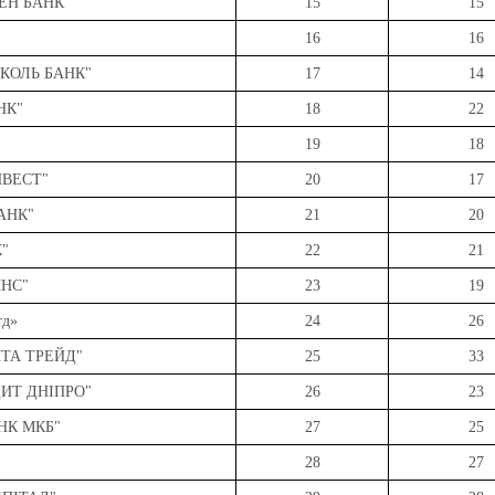
ЕН БАНК"
15
15
16
16
ІКОЛЬ БАНК"
17
14
НК"
18
22
19
18
НВЕСТ"
20
17
АНК"
21
20
К"
22
21
ЯНС"
23
19
тд»
24
26
ТА ТРЕЙД"
25
33
ДИТ ДНІПРО"
26
23
НК МКБ"
27
25
28
27