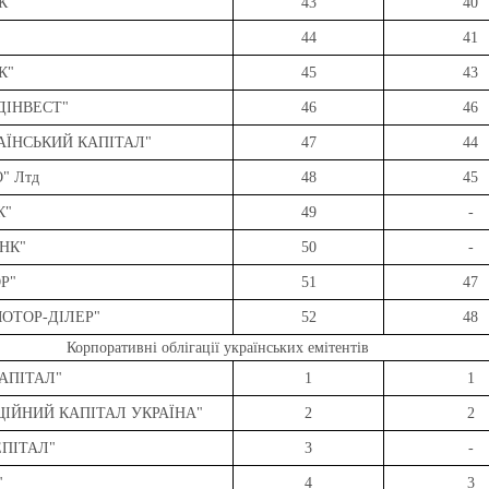
К"
43
40
44
41
К"
45
43
ДІНВЕСТ"
46
46
РАЇНСЬКИЙ КАПІТАЛ"
47
44
" Лтд
48
45
К"
49
-
НК"
50
-
Р"
51
47
МОТОР-ДІЛЕР"
52
48
Корпоративні облігації українських емітентів
КАПІТАЛ"
1
1
ЦІЙНИЙ КАПІТАЛ УКРАЇНА"
2
2
ЕПІТАЛ"
3
-
"
4
3