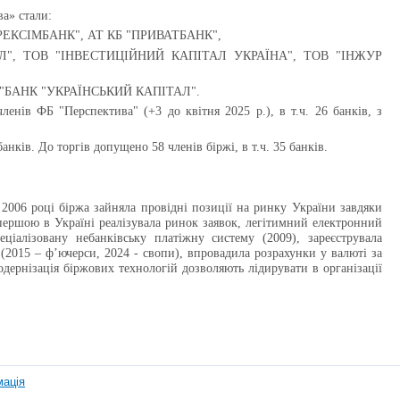
ва» стали:
КРЕКСІМБАНК", АТ КБ "ПРИВАТБАНК",
АПІТАЛ", ТОВ "ІНВЕСТИЦІЙНИЙ КАПІТАЛ УКРАЇНА", ТОВ "ІНЖУР
АТ "БАНК "УКРАЇНСЬКИЙ КАПІТАЛ".
 членів ФБ "Перспектива"
(
+3
до
квітня
202
5
р
.
)
, в т.ч. 26 банків, з
нків. До торгів допущено 58 членів біржі, в т.ч. 35 банків.
 2006 році біржа зайняла провідні позиції на ринку України завдяки
ершою в Україні реалізувала ринок заявок, легітимний електронний
ціалізовану небанківську платіжну систему (2009), зареєструвала
 (2015 – ф’ючерси, 2024 - свопи), впровадила розрахунки у валюті за
одернізація біржових технологій дозволяють лідирувати в організації
мація