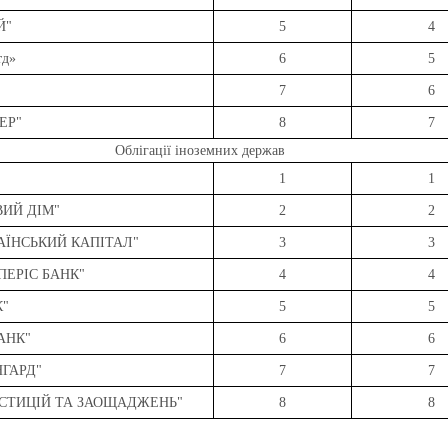
Й"
5
4
тд»
6
5
7
6
ЕР"
8
7
Облігації іноземних держав
"
1
1
ВИЙ ДІМ"
2
2
РАЇНСЬКИЙ КАПІТАЛ"
3
3
ПЕРІС БАНК"
4
4
К"
5
5
АНК"
6
6
НГАРД"
7
7
ЕСТИЦІЙ ТА ЗАОЩАДЖЕНЬ"
8
8