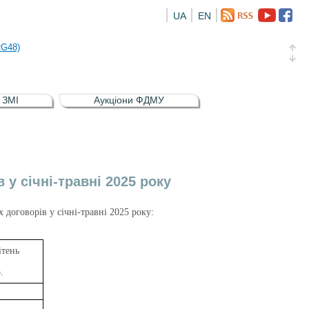
UA
EN
а облігація відсоткова електронна іменна (ISIN UA5000016726)
RG48)
и (ISIN UA4000239099)
и (ISIN UA4000232607)
в ЗМІ
Аукціони ФДМУ
а облігація відсоткова електронна іменна (ISIN UA5000016726)
RG48)
 у січні-травні 2025 року
 договорів у січні-травні 2025 року:
ітень
.