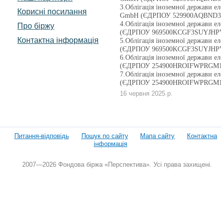
3.Облігація іноземної держави ел
Корисні посилання
GmbH (ЄДРПОУ 529900AQBND3
4.Облігація іноземної держави
Про біржу
(ЄДРПОУ 969500KCGF3SUYJHP
Контактна інформація
5.Облігація іноземної держави
(ЄДРПОУ 969500KCGF3SUYJHP
6.Облігація іноземної держави ел
(ЄДРПОУ 254900HROIFWPRGM1
7.Облігація іноземної держави ел
(ЄДРПОУ 254900HROIFWPRGM1
16 червня 2025 р.
Питання-відповідь
Пошук по сайту
Мапа сайту
Контактна
інформація
2007—2026 Фондова біржа «Перспектива». Усі права захищені.