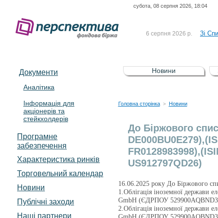
субота, 08 серпня 2026, 18:04
До Сп
4 серпня 2026 р.
відсоткова електронна 
Зі Сп
6 серпня 2026 р.
До Сп
5 серпня 2026 р.
UA4000239099)
Зі сп
5 серпня 2026 р.
Новини
Документи
UA4000232607)
До ув
5 серпня 2026 р.
Аналітика
Інформація для
До Сп
4 серпня 2026 р.
Головна сторінка
Новини
>
акціонерів та
відсоткова електронна 
стейкхолдерів
Зі Сп
6 серпня 2026 р.
До Біржового спис
Програмне
DE000BU0E279),(IS
забезпечення
FR0128983998),(ISI
Характеристика pинків
US912797QD26)
Торговельний календар
16.06.2025 року До Біржового сп
Новини
1.Облігація іноземної держави ел
GmbH (ЄДРПОУ 529900AQBND3
Публічні заходи
2.Облігація іноземної держави ел
Наші партнери
GmbH (ЄДРПОУ 529900AQBND3