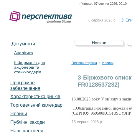
п'ятниця, 07 серпня 2026, 00:10
До Сп
4 серпня 2026 р.
відсоткова електронна 
Зі Сп
6 серпня 2026 р.
До Сп
5 серпня 2026 р.
UA4000239099)
Зі сп
5 серпня 2026 р.
Новини
Документи
UA4000232607)
До ув
5 серпня 2026 р.
Аналітика
Інформація для
До Сп
4 серпня 2026 р.
Головна сторінка
Новини
>
акціонерів та
відсоткова електронна 
стейкхолдерів
Зі Сп
6 серпня 2026 р.
З Біржового списк
Програмне
FR0128537232)
забезпечення
Характеристика pинків
13.08.2025 року У зв’язку з закі
Торговельний календар
1.Облігація іноземної держав
Новини
(ЄДРПОУ 969500KCGF3SUYJHP
Публічні заходи
13 серпня 2025 р.
Наші партнери