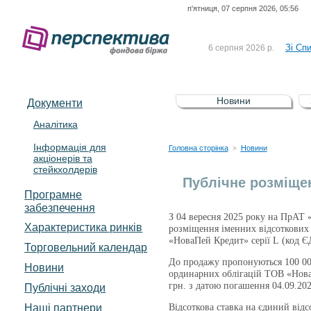
п'ятниця, 07 серпня 2026, 05:56
До Сп
4 серпня 2026 р.
відсоткова електронна 
Зі Сп
6 серпня 2026 р.
До Сп
5 серпня 2026 р.
UA4000239099)
Зі сп
5 серпня 2026 р.
Новини
Документи
UA4000232607)
До ув
5 серпня 2026 р.
Аналітика
Інформація для
До Сп
4 серпня 2026 р.
Головна сторінка
Новини
>
акціонерів та
відсоткова електронна 
стейкхолдерів
Зі Сп
6 серпня 2026 р.
Публічне розміщен
Програмне
забезпечення
З 04 вересня 2025 року на ПрА
Характеристика pинків
розміщення іменних відсоткових
«НоваПей Кредит» серії L (код 
Торговельний календар
До продажу пропонуються 100 00
Новини
ординарних облігацій ТОВ «Нова
грн. з датою погашення 04.09.202
Публічні заходи
Наші партнери
Відсоткова ставка на єдиний відс