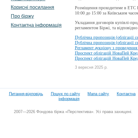
Корисні посилання
Розміщення проходитиме в ЕТС Бі
10:00 до 15:00 за Київським часо
Про біржу
Укладання договорів купівлі-про
Контактна інформація
регламентом Біржі, та відповідн
Публічна пропозиція (облігації с
Публічна пропозиція (облігації с
Регламент аукціону з проведення
Проспект облігацій НоваПей Кред
Проспект облігацій НоваПей Кред
3 вересня 2025 р.
Питання-відповідь
Пошук по сайту
Мапа сайту
Контактна
інформація
2007—2026 Фондова біржа «Перспектива». Усі права захищені.