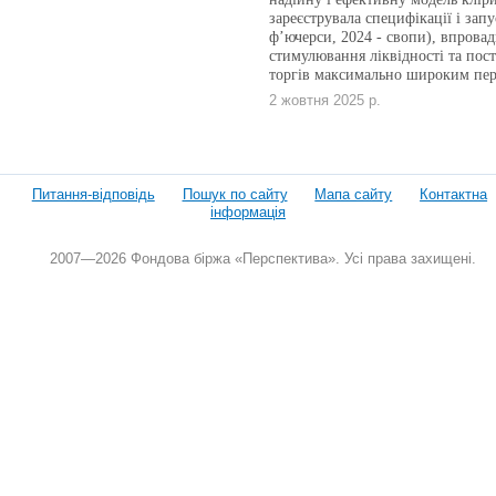
зареєструвала специфікації і зап
ф’ючерси, 2024 - свопи), впровад
стимулювання ліквідності та пост
торгів максимально широким пер
2 жовтня 2025 р.
Питання-відповідь
Пошук по сайту
Мапа сайту
Контактна
інформація
2007—2026 Фондова біржа «Перспектива». Усі права захищені.