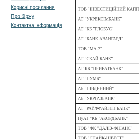
Корисні посилання
ТОВ "ІНВЕСТИЦІЙНИЙ КАПІ
Про біржу
АТ "УКРЕКСІМБАНК"
Контактна інформація
АТ "КБ "ГЛОБУС"
АТ "БАНК АВАНГАРД"
ТОВ "МА-2"
АТ "СКАЙ БАНК"
АТ КБ "ПРИВАТБАНК"
АТ "ПУМБ"
АБ "ПІВДЕННИЙ"
АБ "УКРГАЗБАНК"
АТ "РАЙФФАЙЗЕН БАНК"
ПуАТ "КБ "АКОРДБАНК"
ТОВ "ФК "ДАЛІЗ-ФІНАНС"
ТОВ "СПАЙК-ІНВЕСТ"