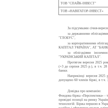
ТОВ "СПАЙК-ІНВЕСТ"
ТОВ «НАВІГАТОР-ІНВЕСТ»
За підсумками січня-вересн
за державними облігац
"ГЛОБУС"
,
за корпоративними обліг
КАПІТАЛ УКРАЇНА", АТ "БАНК
за облігаціями іноз
"УКРАЇНСЬКИЙ КАПІТАЛ".
Протягом вересня 2025 ро
(+3 до
серпня
202
5
р
.
)
, в т.ч. 2
банки.
Наприкінці вересня 2025 р
допущено 60 членів біржі, в т.ч. 
Довідка про компанію:
Фондова біржа «Перспектива» - те
провідні позиції на ринку Укра
технологій. Біржа першою в Укра
надійну і ефективну модель кліри