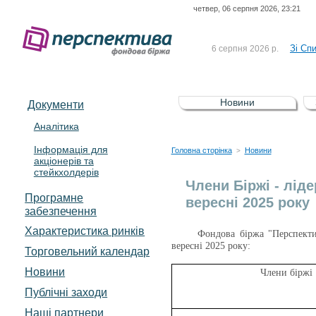
четвер, 06 серпня 2026, 23:21
До Сп
4 серпня 2026 р.
відсоткова електронна 
Зі Сп
6 серпня 2026 р.
До Сп
5 серпня 2026 р.
UA4000239099)
Зі сп
5 серпня 2026 р.
Новини
Документи
UA4000232607)
До ув
5 серпня 2026 р.
Аналітика
Інформація для
До Сп
4 серпня 2026 р.
Головна сторінка
Новини
>
акціонерів та
відсоткова електронна 
стейкхолдерів
Зі Сп
6 серпня 2026 р.
Члени Біржі - ліде
Програмне
вересні 2025 року
забезпечення
Характеристика pинків
Фондова біржа "Перспектив
вересні 2025 року:
Торговельний календар
Новини
Члени біржі
Публічні заходи
Наші партнери