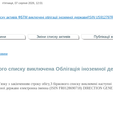
п'ятниця, 07 серпня 2026, 12:01
иску активів регульованого фондового ринку (РФР) включена Корпоративн
иску активів ФБТМ виключені облігації іноземної держави(ISIN US912797
иску активів РФР включені Облігація внутрішніх державних позик Україн
иску активів РФР виключені Облігація внутрішніх державних позик Україн
ини
Зміни списку активів
Публікації 
аги власників облігацій ISIN UA5000008459 серії В ТОВ"ФАСТФІНАНС"
иску активів регульованого фондового ринку (РФР) включена Корпоративн
овини
иску активів ФБТМ виключені облігації іноземної держави(ISIN US912797
ого списку виключена Облігація іноземної де
в’язку з закінченням строку обігу,З біржового списку виключені наступні
земної держави електронна іменна (ISIN FR0128690718) DIRECTION