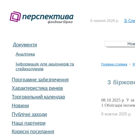
До Сп
4 серпня 2026 р.
Зі Сп
6 серпня 2026 р.
До Сп
5 серпня 2026 р.
Зі сп
5 серпня 2026 р.
Нов
Документи
До ув
5 серпня 2026 р.
Аналітика
Інформація для акціонерів та
До Сп
4 серпня 2026 р.
Головна сторінка
Н
>
стейкхолдерів
Зі Сп
6 серпня 2026 р.
Програмне забезпечення
З біржов
Характеристика pинків
Торговельний календар
08.10.2025 р. У з
Новини
1.Облігація іно
Публічні заходи
8 жовтня 2025 р.
Наші партнери
Корисні посилання