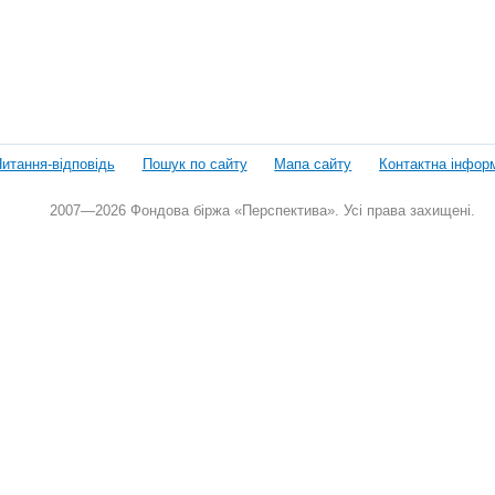
итання-відповідь
Пошук по сайту
Мапа сайту
Контактна інфор
2007—2026 Фондова біржа «Перспектива». Усі права захищені.