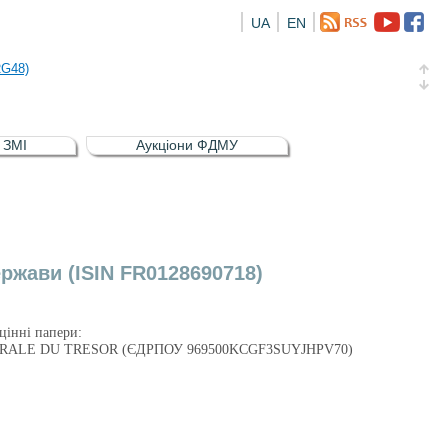
UA
EN
а облігація відсоткова електронна іменна (ISIN UA5000016726)
RG48)
и (ISIN UA4000239099)
и (ISIN UA4000232607)
в ЗМІ
Аукціони ФДМУ
а облігація відсоткова електронна іменна (ISIN UA5000016726)
RG48)
ржави (ISIN FR0128690718)
 цінні папери:
 GENERALE DU TRESOR (ЄДРПОУ 969500KCGF3SUYJHPV70)