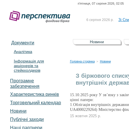
п'ятниця, 07 серпня 2026, 02:05
До Сп
4 серпня 2026 р.
відсоткова електронна 
Зі Сп
6 серпня 2026 р.
До Сп
5 серпня 2026 р.
UA4000239099)
Зі сп
5 серпня 2026 р.
Новини
Документи
UA4000232607)
До ув
5 серпня 2026 р.
Аналітика
Інформація для
До Сп
4 серпня 2026 р.
Головна сторінка
Новини
>
акціонерів та
відсоткова електронна 
стейкхолдерів
Зі Сп
6 серпня 2026 р.
З біржового списк
Програмне
внутрішніх держав
забезпечення
Характеристика pинків
15.10.2025 року У зв’язку з закі
цінні папери:
Торговельний календар
1.Облігація внутрішніх державни
UA4000229264) Міністерство фін
Новини
15 жовтня 2025 р.
Публічні заходи
Наші партнери