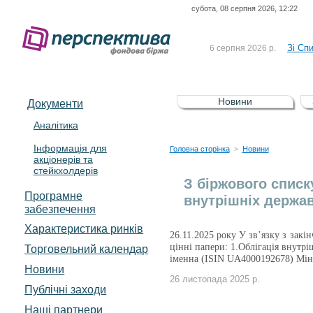
субота, 08 серпня 2026, 12:22
До Сп
4 серпня 2026 р.
відсоткова електронна 
Зі Сп
6 серпня 2026 р.
До Сп
5 серпня 2026 р.
UA4000239099)
Зі сп
5 серпня 2026 р.
Новини
Документи
UA4000232607)
До ув
5 серпня 2026 р.
Аналітика
Інформація для
До Сп
4 серпня 2026 р.
Головна сторінка
Новини
>
акціонерів та
відсоткова електронна 
стейкхолдерів
Зі Сп
6 серпня 2026 р.
З біржового списк
Програмне
внутрішніх держав
забезпечення
Характеристика pинків
26.11.2025 року У зв’язку з закі
цінні папери: 1.Облігація внутр
Торговельний календар
іменна (ISIN UA4000192678) Мін
Новини
26 листопада 2025 р.
Публічні заходи
Наші партнери