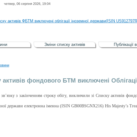
четвер, 06 серпня 2026, 19:04
иску активів регульованого фондового ринку (РФР) включена Корпоративн
иску активів ФБТМ виключені облігації іноземної держави(ISIN US912797
иску активів РФР включені Облігація внутрішніх державних позик Україн
иску активів РФР виключені Облігація внутрішніх державних позик Україн
ини
Зміни списку активів
Публікації 
аги власників облігацій ISIN UA5000008459 серії В ТОВ"ФАСТФІНАНС"
иску активів регульованого фондового ринку (РФР) включена Корпоративн
овини
иску активів ФБТМ виключені облігації іноземної держави(ISIN US912797
у активів фондового БТМ виключені Облігац
 зв’язку з закінченням строку обігу, виключили зі Списку активів фон
емної держави електронна іменна (ISIN GB00BSGNX216) His Majesty’