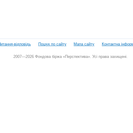
итання-відповідь
Пошук по сайту
Мапа сайту
Контактна інфор
2007—2026 Фондова біржа «Перспектива». Усі права захищені.