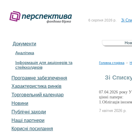
До Сп
4 серпня 2026 р.
Зі Сп
6 серпня 2026 р.
До Сп
5 серпня 2026 р.
Зі сп
5 серпня 2026 р.
Нов
Документи
До ув
5 серпня 2026 р.
Аналітика
Інформація для акціонерів та
До Сп
4 серпня 2026 р.
Головна сторінка
Н
>
стейкхолдерів
Зі Сп
6 серпня 2026 р.
Зі Списк
Програмне забезпечення
Характеристика pинків
07.04.2026 року У
Торговельний календар
цінні папери:
1.Облігація іноз
Новини
7 квітня 2026 р.
Публічні заходи
Наші партнери
Корисні посилання