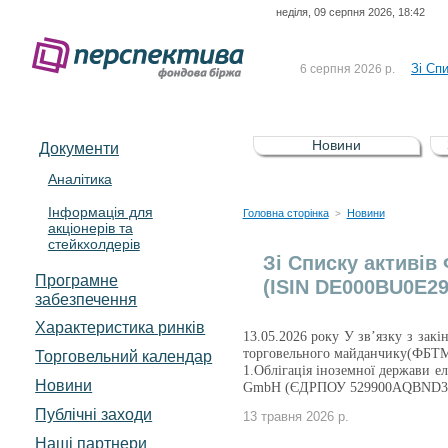
неділя, 09 серпня 2026, 18:42
До Сп
4 серпня 2026 р.
відсоткова електронна 
Зі Сп
6 серпня 2026 р.
До Сп
5 серпня 2026 р.
UA4000239099)
Зі сп
5 серпня 2026 р.
Новини
Документи
UA4000232607)
До ув
5 серпня 2026 р.
Аналітика
Інформація для
До Сп
4 серпня 2026 р.
Головна сторінка
Новини
>
акціонерів та
відсоткова електронна 
стейкхолдерів
Зі Сп
6 серпня 2026 р.
Зі Списку активів
Програмне
(ISIN DE000BU0E29
забезпечення
Характеристика pинків
13.05.2026 року У зв’язку з зак
торговельного майданчику(ФБТМ)
Торговельний календар
1.Облігація іноземної держави е
Новини
GmbH (ЄДРПОУ 529900AQBND3
Публічні заходи
13 травня 2026 р.
Наші партнери