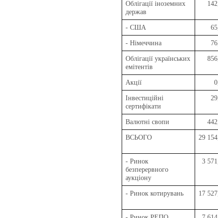
Облігації іноземних
142
держав
- США
65
- Німеччина
76
Облігації українських
856
емітентів
Акції
0
Інвестиційні
29
сертифікати
Валютні свопи
442
ВСЬОГО
29 154
- Ринок
3 571
безперервного
аукціону
- Ринок котирувань
17 527
- Ринок РЕПО
7 614