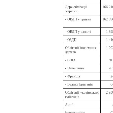
Держоблігації
166 21
України
- ОВДП у гривні
162 89
- ОВДП у валюті
1 89
- ОЗДП
1 41
Облігації іноземних
1 20
держав
- США
91
- Німеччина
20
- Франція
2
- Велика Британія
6
Облігації українських
2 93
емітентів
Акції
Інвестиційні
9