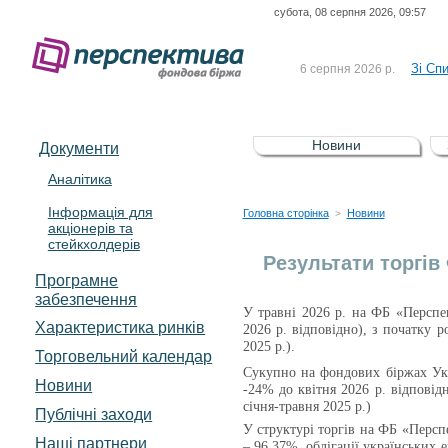
субота, 08 серпня 2026, 09:57
До Сп
4 серпня 2026 р.
відсоткова електронна 
Зі Сп
6 серпня 2026 р.
До Сп
5 серпня 2026 р.
UA4000239099)
Зі сп
5 серпня 2026 р.
Новини
Документи
UA4000232607)
До ув
5 серпня 2026 р.
Аналітика
Інформація для
До Сп
4 серпня 2026 р.
Головна сторінка
Новини
>
акціонерів та
відсоткова електронна 
стейкхолдерів
Зі Сп
6 серпня 2026 р.
Результати торгів
Програмне
забезпечення
У травні 2026 р. на ФБ «Перспе
Характеристика pинків
2026 р. відповідно), з початку 
2025 р.).
Торговельний календар
Сукупно на фондових біржах Укр
Новини
-24% до квітня 2026 р. відповід
січня-травня
2025 р.
)
Публічні заходи
У структурі торгів на
ФБ «Перспе
Наші партнери
– 96,37%, облігації українських е