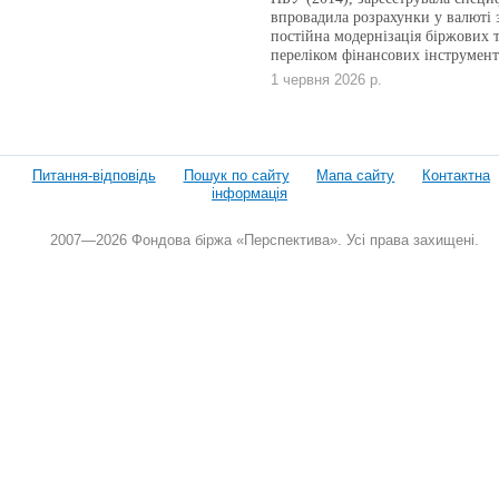
впровадила розрахунки у валюті з
постійна модернізація біржових 
переліком фінансових інструмент
1 червня 2026 р.
Питання-відповідь
Пошук по сайту
Мапа сайту
Контактна
інформація
2007—2026 Фондова біржа «Перспектива». Усі права захищені.