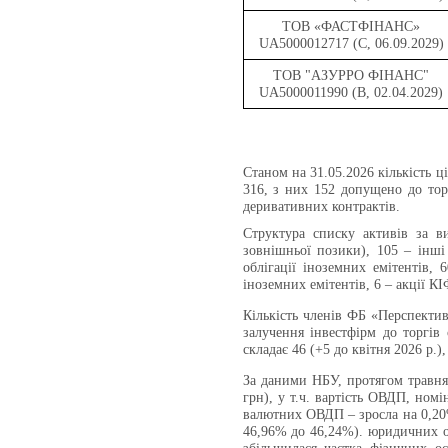
ТОВ «ФАСТФІНАНС»
UA5000012717 (C, 06.09.2029)
ТОВ "АЗУРРО ФІНАНС"
UA5000011990 (B, 02.04.2029)
Станом на 31.05.2026
кількість 
316, з них 152 допущено до то
деривативних контрактів.
Структура списку активів за в
зовнішньої позики), 105 – інші 
облігації іноземних емітентів, 
іноземних емітентів, 6 – акції КІ
Кількість членів ФБ «Перспектив
залучення інвестфірм до торгів 
складає 46 (+5 до квітня 2026 р.),
За даними НБУ, протягом травня 
грн), у т.ч. вартість ОВДП, номі
валютних ОВДП – зросла на 0,20%
46,96% до 46,24%). юридичних ос