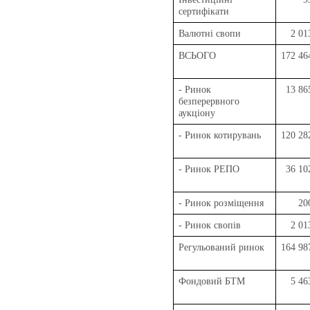
сертифікати
Валютні свопи
2 01
ВСЬОГО
172 46
- Ринок
13 86
безперервного
аукціону
- Ринок котирувань
120 28
- Ринок РЕПО
36 10
- Ринок розміщення
20
- Ринок свопів
2 01
Регульований ринок
164 98
Фондовий БТМ
5 46