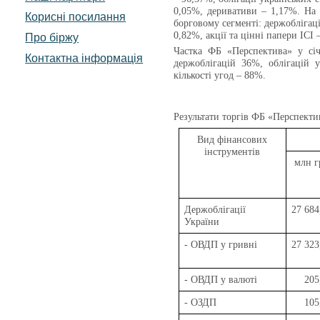
0,05%, деривативи – 1,17%. На
Корисні посилання
борговому сегменті: держоблігаці
0,82%, акції та цінні папери ІСІ
Про біржу
Частка ФБ «Перспектива» у січ
Контактна інформація
держоблігацій 36%, облігацій 
кількості угод – 88%.
Результати торгів
ФБ «Перспекти
Вид фінансових
інструментів
млн г
Держоблігації
27 684
України
- ОВДП у гривні
27 323
- ОВДП у валюті
205
- ОЗДП
105