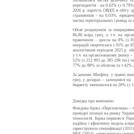
збільшилася частка фізичних о
нерезидентів - на 0,02% (з 0,79%
2026 р. вартість ОВДП в обігу з
страховиків – на 0,03%, юридич
частка територіальних громад та 
Обсяг розрахунків за операціям
86,80 млрд грн), у т.ч. на орг
правочинів – зросла на 8% (з 81
операцій скоротилася з 91% до 85
аналогічним періодом 2025 р. об
у т.ч. на організованому ринку –
52% (з 252 993 до 385 298 тис) т
77% до 88% за обсягом та з 42% д
За даними Мінфіну, у травні вип
грн), у доларах – залишився на 
бюджету зменшилося на 28% (з 17
Довідка про компанію:
Фондова біржа «Перспектива» - те
провідні позиції на ринку Укра
технологій. Біржа першою в Укра
надійну і ефективну модель кліри
зареєструвала специфікації (2011
НБУ (2014), зареєструвала специф