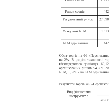
- Ринок свопів
442
Регульований ринок
27 598
Фондовий БТМ
1 113
БТМ деривативів
442
Обсяг торгів на ФБ «Перспектива
на 2%.
В розрізі технологій т
(безперервного аукціону), 60,
організованих ринків 94,66% о
БТМ, 1,52% - на БТМ деривативн
Результати торгів ФБ «Перспектив
Вид фінансових
інструментів
млн г