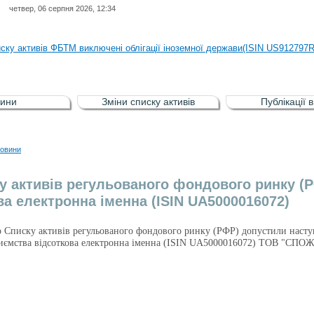
четвер, 06 серпня 2026, 12:34
иску активів регульованого фондового ринку (РФР) включена Корпоративн
иску активів ФБТМ виключені облігації іноземної держави(ISIN US912797
иску активів РФР включені Облігація внутрішніх державних позик Україн
иску активів РФР виключені Облігація внутрішніх державних позик Україн
ини
Зміни списку активів
Публікації 
аги власників облігацій ISIN UA5000008459 серії В ТОВ"ФАСТФІНАНС"
иску активів регульованого фондового ринку (РФР) включена Корпоративн
овини
иску активів ФБТМ виключені облігації іноземної держави(ISIN US912797
у активів регульованого фондового ринку (
ва електронна іменна (ISIN UA5000016072)
о Списку активів регульованого фондового ринку (РФР) допустили насту
приємства відсоткова електронна іменна (ISIN UA5000016072) ТОВ "