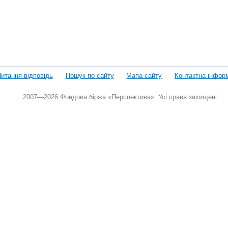
итання-відповідь
Пошук по сайту
Мапа сайту
Контактна інфор
2007—2026 Фондова біржа «Перспектива». Усі права захищені.