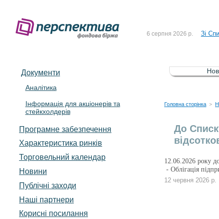
До Сп
4 серпня 2026 р.
Зі Сп
6 серпня 2026 р.
До Сп
5 серпня 2026 р.
Зі сп
5 серпня 2026 р.
Нов
Документи
До ув
5 серпня 2026 р.
Аналітика
Інформація для акціонерів та
До Сп
4 серпня 2026 р.
Головна сторінка
Н
>
стейкхолдерів
Зі Сп
6 серпня 2026 р.
До Списк
Програмне забезпечення
відсотко
Характеристика pинків
Торговельний календар
12.06.2026 року д
- Облігація під
Новини
12 червня 2026 р.
Публічні заходи
Наші партнери
Корисні посилання