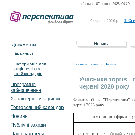
п'ятниця, 07 серпня 2026, 00:29
До Сп
4 серпня 2026 р.
відсоткова електронна 
Зі Сп
6 серпня 2026 р.
До Сп
5 серпня 2026 р.
UA4000239099)
Зі сп
5 серпня 2026 р.
Новини
Документи
UA4000232607)
До ув
5 серпня 2026 р.
Аналітика
Інформація для
До Сп
4 серпня 2026 р.
Головна сторінка
Новини
>
акціонерів та
відсоткова електронна 
стейкхолдерів
Зі Сп
6 серпня 2026 р.
Учасники торгів - 
Програмне
червні 2026 року
забезпечення
Характеристика pинків
Фондова біржа "Перспектива" виз
червні 2026 року:
Торговельний календар
Новини
Інвестиційні фірми – у
Публічні заходи
Наші партнери
ТОВ "ІНВЕСТИЦІЙНИЙ КАПІ