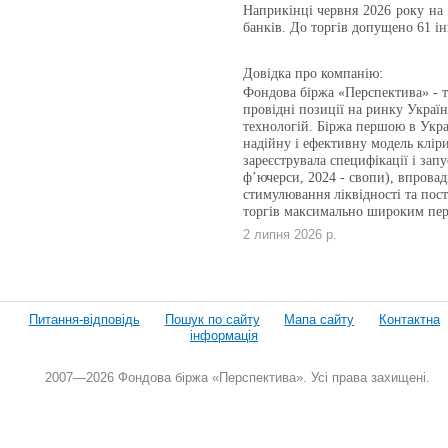
Наприкінці червня 2026 року на 
банків. До торгів допущено 61 інв
Довідка про компанію:
Фондова біржа «Перспектива» - те
провідні позиції на ринку Укра
технологій. Біржа першою в Укра
надійну і ефективну модель кліри
зареєструвала специфікації і зап
ф’ючерси, 2024 - свопи), впровад
стимулювання ліквідності та пост
торгів максимально широким пер
2 липня 2026 р.
Питання-відповідь
Пошук по сайту
Мапа сайту
Контактна
інформація
2007—2026 Фондова біржа «Перспектива». Усі права захищені.