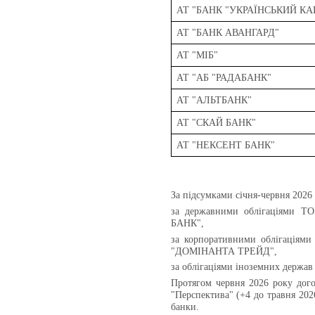
АТ "БАНК "УКРАЇНСЬКИЙ КА
АТ "БАНК АВАНГАРД"
АТ "МІБ"
АТ "АБ "РАДАБАНК"
АТ "АЛЬТБАНК"
АТ "СКАЙ БАНК"
АТ "НЕКСЕНТ БАНК"
За підсумками січня-червня 2026 
за державними облігаціями
БАНК",
за корпоративними облігація
"ДОМІНАНТА ТРЕЙД",
за облігаціями іноземних дер
Протягом червня 2026 року дог
"Перспектива" (+4 до травня 2026 
банки.