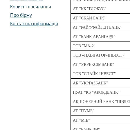
Корисні посилання
АТ "КБ "ГЛОБУС"
Про біржу
АТ "СКАЙ БАНК"
Контактна інформація
АТ "РАЙФФАЙЗЕН БАНК"
АТ "БАНК АВАНГАРД"
ТОВ "МА-2"
ТОВ «НАВІГАТОР-ІНВЕСТ»
АТ "УКРЕКСІМБАНК"
ТОВ "СПАЙК-ІНВЕСТ"
АБ "УКРГАЗБАНК"
ПУАТ "КБ "АКОРДБАНК"
АКЦІОНЕРНИЙ БАНК "ПІВДЕ
АТ "ПУМБ"
АТ "МІБ"
АТ "БАНК 3/4"