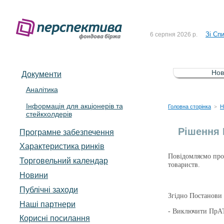
До Сп
4 серпня 2026 р.
Зі Сп
6 серпня 2026 р.
До Сп
5 серпня 2026 р.
Зі сп
5 серпня 2026 р.
Нов
Документи
До ув
5 серпня 2026 р.
Аналітика
Інформація для акціонерів та
До Сп
4 серпня 2026 р.
Головна сторінка
Н
>
стейкхолдерів
Зі Сп
6 серпня 2026 р.
Рішення 
Програмне забезпечення
Характеристика pинків
Повідомляємо про 
Торговельний календар
товариств.
Новини
Публічні заходи
Згідно Постанови 
Наші партнери
- Виключити ПрАТ
Корисні посилання