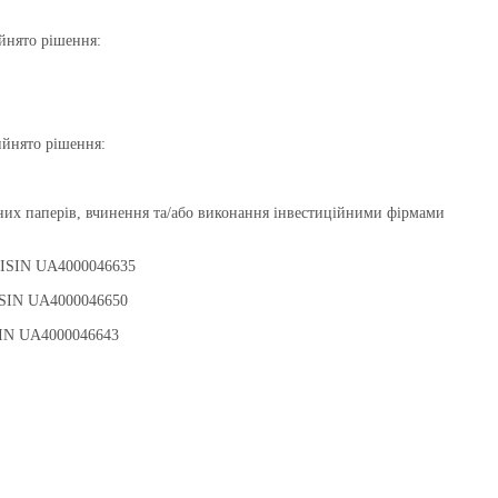
йнято рішення:
ийнято рішення:
інних паперів, вчинення та/або виконання інвестиційними фірмами
, ISIN UA4000046635
 ISIN UA4000046650
ISIN UA4000046643