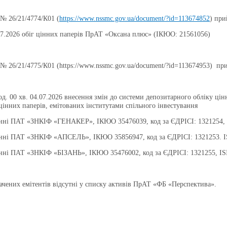
№ 26/21/4774/К01 (
https://www.nssmc.gov.ua/document/?id=113674852
) при
07.2026 обіг цінних паперів ПрАТ «Оксана плюс» (ІКЮО: 21561056)
№ 26/21/4775/К01 (https://www.nssmc.gov.ua/document/?id=113674953) пр
од. 00 хв. 04.07.2026 внесення змін до системи депозитарного обліку ц
інних паперів, емітованих інститутами спільного інвестування
іменні ПАТ «ЗНКІФ «ГЕНАКЕР», ІКЮО 35476039, код за ЄДРІСІ: 1321254
іменні ПАТ «ЗНКІФ «АПСЕЛЬ», ІКЮО 35856947, код за ЄДРІСІ: 1321253.
іменні ПАТ «ЗНКІФ «БІЗАНЬ», ІКЮО 35476002, код за ЄДРІСІ: 1321255, 
ачених емітентів відсутні у списку активів ПрАТ «ФБ «Перспектива».