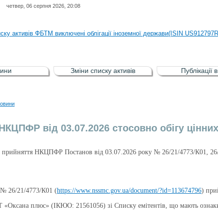
четвер, 06 серпня 2026, 20:08
иску активів регульованого фондового ринку (РФР) включена Корпоративн
иску активів ФБТМ виключені облігації іноземної держави(ISIN US912797
иску активів РФР включені Облігація внутрішніх державних позик Україн
иску активів РФР виключені Облігація внутрішніх державних позик Україн
ини
Зміни списку активів
Публікації 
аги власників облігацій ISIN UA5000008459 серії В ТОВ"ФАСТФІНАНС"
иску активів регульованого фондового ринку (РФР) включена Корпоративн
овини
иску активів ФБТМ виключені облігації іноземної держави(ISIN US912797
НКЦПФР від 03.07.2026 стосовно обігу цінни
прийняття НКЦПФР Постанов від 03.07.2026 року № 26/21/4773/К01, 26/2
№ 26/21/4773/К01 (
https://www.nssmc.gov.ua/document/?id=113674796
) при
 «Оксана плюс» (ІКЮО: 21561056) зі Списку емітентів, що мають ознак