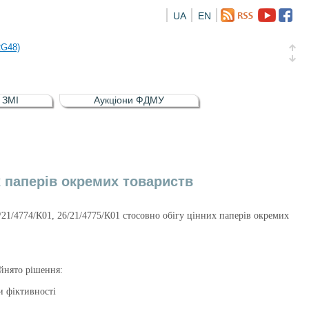
UA
EN
а облігація відсоткова електронна іменна (ISIN UA5000016726)
RG48)
и (ISIN UA4000239099)
и (ISIN UA4000232607)
в ЗМІ
Аукціони ФДМУ
а облігація відсоткова електронна іменна (ISIN UA5000016726)
RG48)
х паперів окремих товариств
1/4774/К01, 26/21/4775/К01 стосовно обігу цінних паперів окремих
йнято рішення:
и фіктивності